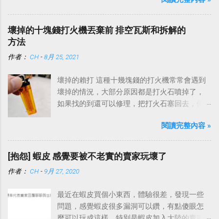
永遠希望遇到的不要是我，但是真的碰到了，
就看要怎麼應對、處理，平心靜氣地去面對就
好了。
壞掉的十塊錢打火機丟棄前 排空瓦斯和拆解的
方法
作者：
CH
-
8月 25, 2021
壞掉的賴打 這種十幾塊錢的打火機常常會遇到
壞掉的情況，大部分原因都是打火石噴掉了，
如果找的到還可以修理，把打火石塞回去，但
是大部分都飛去不知道哪裡了。
閱讀完整內容 »
[抱怨] 蝦皮 感覺要被不老實的賣家玩壞了
作者：
CH
-
9月 27, 2020
最近在蝦皮買個小東西，體驗很差，發現一些
問題，感覺蝦皮很多漏洞可以鑽，有點傻眼怎
麼可以玩成這樣，特別是蝦皮加入大陸的賣家