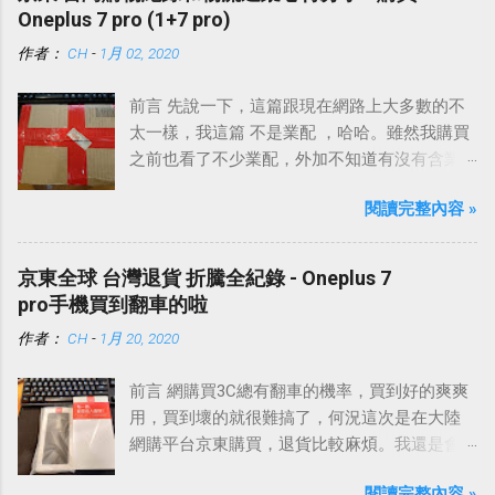
Oneplus 7 pro (1+7 pro)
作者：
CH
-
1月 02, 2020
前言 先說一下，這篇跟現在網路上大多數的不
太一樣，我這篇 不是業配 ，哈哈。雖然我購買
之前也看了不少業配，外加不知道有沒有含業
配的網路上各種討論。
閱讀完整內容 »
京東全球 台灣退貨 折騰全紀錄 - Oneplus 7
pro手機買到翻車的啦
作者：
CH
-
1月 20, 2020
前言 網購買3C總有翻車的機率，買到好的爽爽
用，買到壞的就很難搞了，何況這次是在大陸
網購平台京東購買，退貨比較麻煩。我還是會
提醒自己，買到故障品這種事情難免的，雖然
閱讀完整內容 »