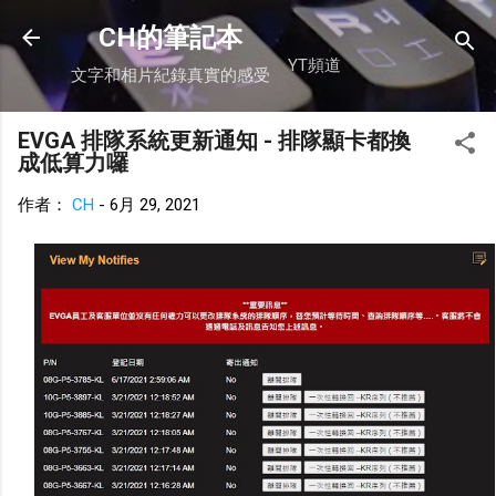
跳到主要內容
CH的筆記本
YT頻道
文字和相片紀錄真實的感受
EVGA 排隊系統更新通知 - 排隊顯卡都換
成低算力囉
作者：
CH
-
6月 29, 2021