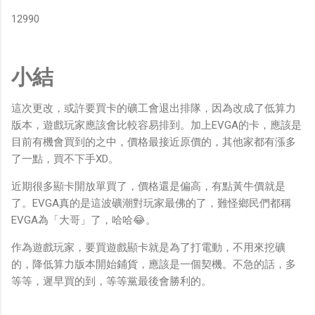
12990
小結
這次更改，或許要買卡的礦工會退出排隊，因為改成了低算力
版本，遊戲玩家應該會比較容易排到。加上EVGA的卡，應該是
目前有機會買到的之中，價格最接近原價的，其他家都有漲多
了一點，買不下手XD。
近期很多顯卡開放單買了，價格還是偏高，有點黃牛價就是
了。EVGA真的是這波礦潮對玩家最佛的了，難怪鄉民們都稱
EVGA為「大哥」了，哈哈😂。
作為遊戲玩家，要買遊戲顯卡就是為了打電動，不用來挖礦
的，降低算力版本開始鋪貨，應該是一個契機。不急的話，多
等等，遲早買的到，等等黨最後會勝利的。