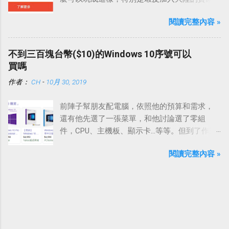
之後，這種情況更嚴重。
閱讀完整內容 »
不到三百塊台幣($10)的Windows 10序號可以
買嗎
作者：
CH
-
10月 30, 2019
前陣子幫朋友配電腦，依照他的預算和需求，
還有他先選了一張菜單，和他討論選了零組
件，CPU、主機板、顯示卡…等等。但到了作業
系統這一項，他說等等，這個他自己想辦法就
閱讀完整內容 »
好。感覺事有蹊翹，於是我好奇問了下去，他
說他在一些部落格看到有推薦只要不到300塊錢
就有Windows 10，還在考慮要在G2deal還是去
蝦皮買。