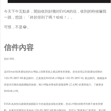
今天下午五點多，開始收到好幾封EVGA的信，收到的時候嚇我
一跳，想說：「終於排到了嗎？哈哈！」。
可惜，不是😂。
信件內容
您好
XXX
,
這封
Email
前來通知您的台灣線上排隊系統之產品將有所更動。您先前登記到貨通知排隊的
10G-P5-3897-KR
產品隊列，已更換至
NVIDIA LHR
版本
10G-P5-3897-KL
產品隊列。兩種版本
皆提供完整的遊戲體驗與效能，惟
LHR
版本降低對虛擬貨幣
(
乙太幣
)
的運算能力。了解更多
NVIDIA LHR
。
EVGA
為加快玩家購買遊戲顯示卡的速度故採取此更動，您在
LHR
的排隊序列將不會有所變
動。如果您想要留在原本的
10G-P5-3897-KR
產品隊列中，您可以
"
選擇退出
"
新序列，退出即