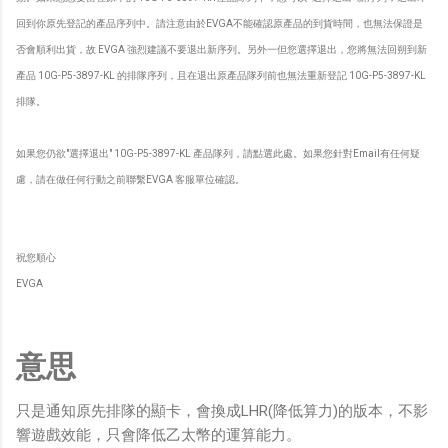
回到你原先登記的產品序列中。請注意由於
EVGA
不能確認原產品的到貨時間，也無法保證是
否會順利出貨，故
EVGA
強烈建議不要退出新序列。另外一但您選擇退出，您將無法回朔到新
產品
10G-P5-3897-KL
的排隊序列，且在退出原產品隊列前也無法重新登記
10G-P5-3897-KL
排隊。
如果您仍欲
"
選擇退出
" 10G-P5-3897-KL
產品隊列，請點選
此處
。如果您針對
Email
有任何疑
慮，請在做任何行動之前聯繫
EVGA
客服單位確認。
祝您順心
EVGA
意思
只是通知原先排隊的顯卡，會換成LHR(降低算力)的版本，不影
響遊戲效能，只會降低乙太幣的運算能力。