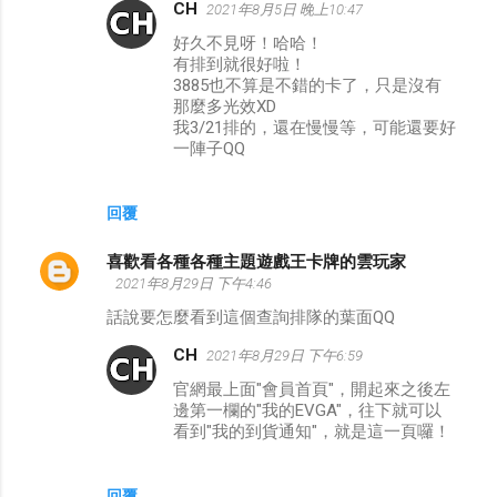
CH
2021年8月5日 晚上10:47
好久不見呀！哈哈！
有排到就很好啦！
3885也不算是不錯的卡了，只是沒有
那麼多光效XD
我3/21排的，還在慢慢等，可能還要好
一陣子QQ
回覆
喜歡看各種各種主題遊戲王卡牌的雲玩家
2021年8月29日 下午4:46
話說要怎麼看到這個查詢排隊的葉面QQ
CH
2021年8月29日 下午6:59
官網最上面"會員首頁"，開起來之後左
邊第一欄的"我的EVGA"，往下就可以
看到"我的到貨通知"，就是這一頁囉！
回覆