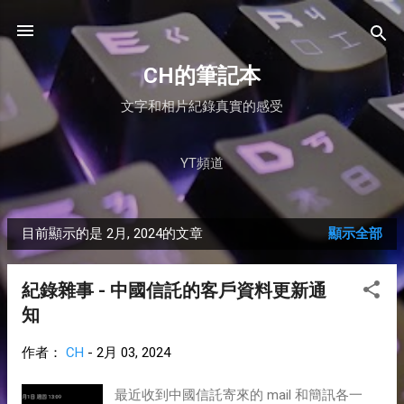
跳到主要內容
CH的筆記本
文字和相片紀錄真實的感受
YT頻道
目前顯示的是 2月, 2024的文章
顯示全部
發
表
紀錄雜事 - 中國信託的客戶資料更新通
文
知
章
作者：
CH
-
2月 03, 2024
最近收到中國信託寄來的 mail 和簡訊各一