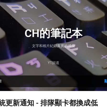
跳到主要內容
CH的筆記本
文字和相片紀錄真實的感受
YT頻道
章
系統更新通知 - 排隊顯卡都換成低