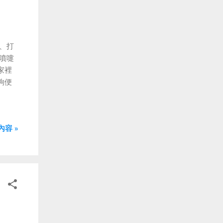
、打
噴嚏
家裡
夠便
容 »