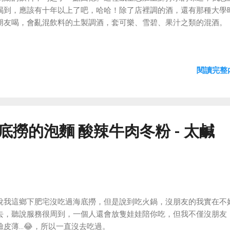
喝到，應該有十年以上了吧，哈哈！除了店裡調的酒，還有那種大學
朋友喝，會亂混飲料的土製調酒，套可樂、雪碧、果汁之類的混酒。
閱讀完整內
海底撈的泡麵 酸辣牛肉冬粉 - 太鹹
說我這鄉下肥宅沒吃過海底撈，但是說到吃火鍋，沒朋友的我實在不
去，聽說服務很周到，一個人還會放隻娃娃陪你吃，但我不僅沒朋友
臉皮薄…😂，所以一直沒去吃過。