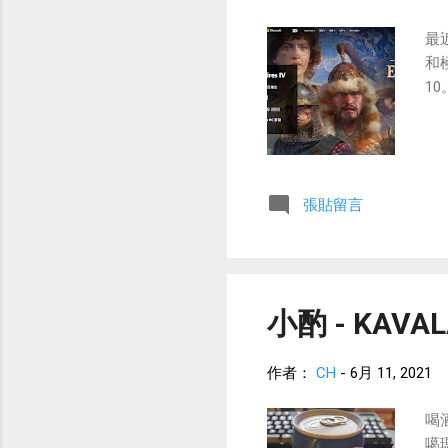
最
和
1
張貼留言
小酌 - KAV
作者：
CH
-
6月 11, 2021
喝
噶