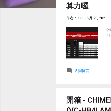
算力囉
作者：
CH
-
6月 29, 2021
今
「
5 則留言
開箱 - CHI
(VC-HB4L