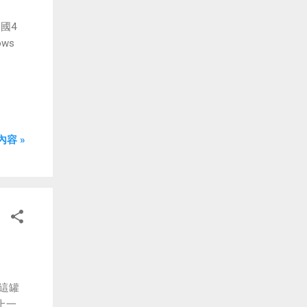
國4
ws
容 »
到這罐
上一