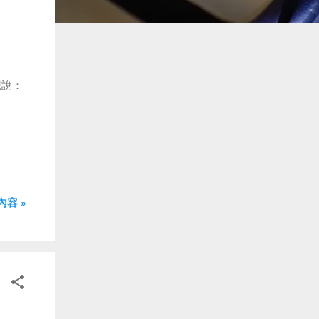
想說：
容 »