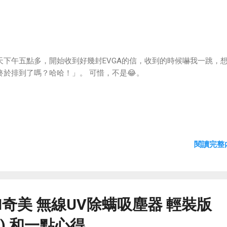
天下午五點多，開始收到好幾封EVGA的信，收到的時候嚇我一跳，
終於排到了嗎？哈哈！」。 可惜，不是😂。
閱讀完整內
MEI奇美 無線UV除螨吸塵器 輕裝版
AM) 和一點心得