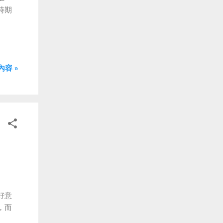
時期
容 »
好意
，而