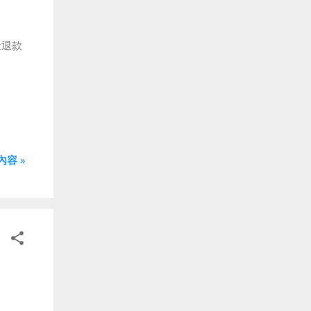
金退款
容 »