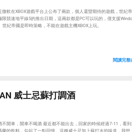
近微軟在XBOX遊戲平台上公布了兩款，個人還蠻期待的遊戲，世紀帝
極限競速地平線5的推出日期，這兩款都是PC可以玩的，僅支援Windo
0。世紀帝國是即時策略，不能在遊戲主機XBOX上玩。
閱讀完整內
ALAN 威士忌蘇打調酒
酒不開車，開車不喝酒 最近都不能出去，回家的時候經過7-11，看
瑪蘭的飲料，勾起了一點回憶。這種威士忌加上蘇打水的味道，我想