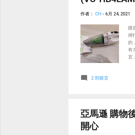
作者：
CH
-
6月 24, 2021
購
掃
的
有
宜
2 則留言
亞馬遜 購物後
開心