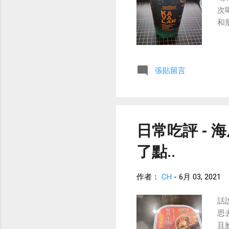
次
和
張貼留言
日常吃評 - 
了點..
作者：
CH
-
6月 03, 2021
話
思
且