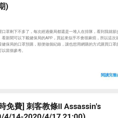
期)
裡口罩剩下不多了，每次經過藥局都還是一堆人在排隊，看到我就卻
。看新聞可以下載健保局的APP，買起來似乎不會很麻煩，所以這次
看健保局的口罩預購，順便做個紀錄，讓也想用網購的方式購買口罩
可以當個參考。
閱讀完整內
時免費] 刺客教條II Assassin's
20/4/14-2020/4/17 21:00)