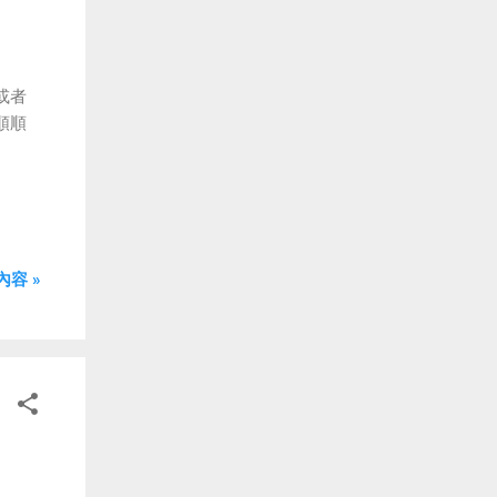
或者
順順
容 »