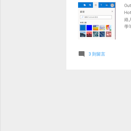
O
H
絡
學
3 則留言