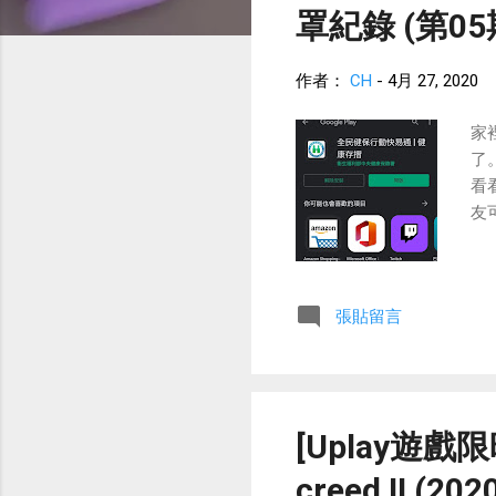
罩紀錄 (第05
作者：
CH
-
4月 27, 2020
家
了
看
友
張貼留言
[Uplay遊戲限
creed II (20