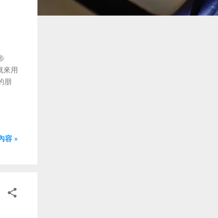
步
就來用
的朋
容 »