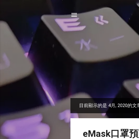
目前顯示的是 4月, 2020的文
發
表
文
eMask口罩
章