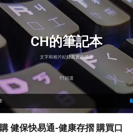
跳到主要內容
CH的筆記本
文字和相片紀錄真實的感受
YT頻道
章
預購 健保快易通-健康存摺 購買口