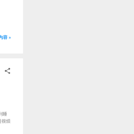
容 »
到睡
題很煩