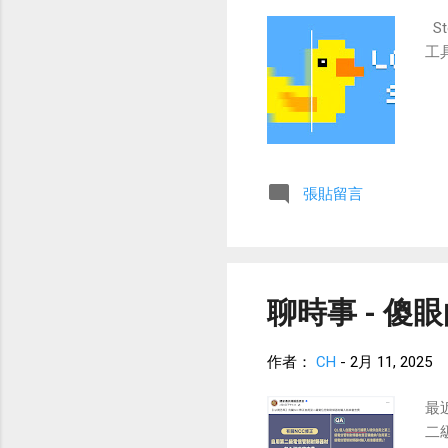
St
工
張貼留言
聊時事 - 傻眼
作者：
CH
-
2月 11, 2025
最
二