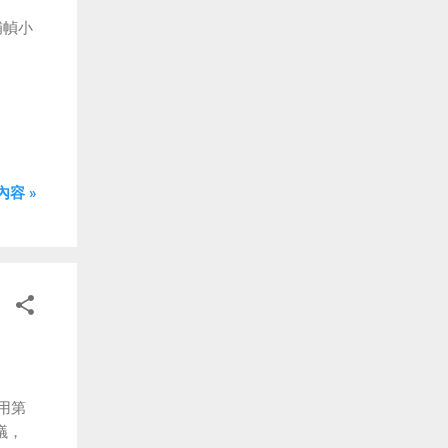
的補幀小
容 »
用第
議，