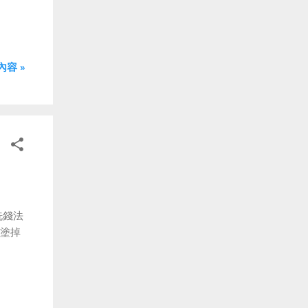
容 »
洗錢法
以塗掉