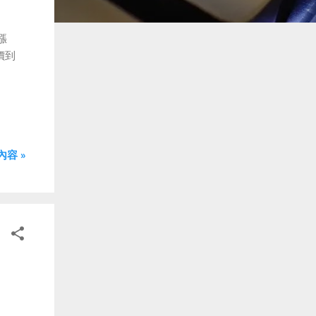
幅漲
漲價到
容 »