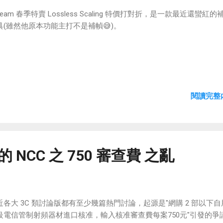
eam 春季特賣 Lossless Scaling 特價打對折，是一款最近還蠻紅
具(雖然他原本功能主打不是補幀😅)。
閱讀完整內
的 NCC 之 750 審查費 之亂
近各大 3C 類討論版都有至少幾篇熱門討論，起源是"網購 2 部以下自
級電信管制射頻器材進口核准，輸入核准審查費每案750元"引發的爭