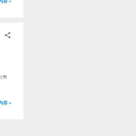
容 »
(約台幣
容 »