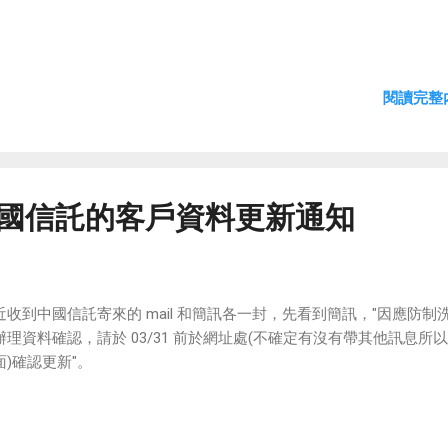
閱讀完整內
 中國信託的客戶資料更新通知
近收到中國信託寄來的 mail 和簡訊各一封，先看到簡訊，"因應防制
辦理資料確認，請於 03/31 前於網址處(不確定有沒有帶其他訊息所
面)確認更新"。