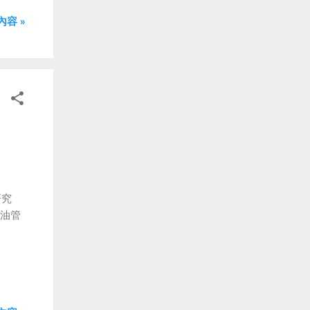
容 »
研究
做油管