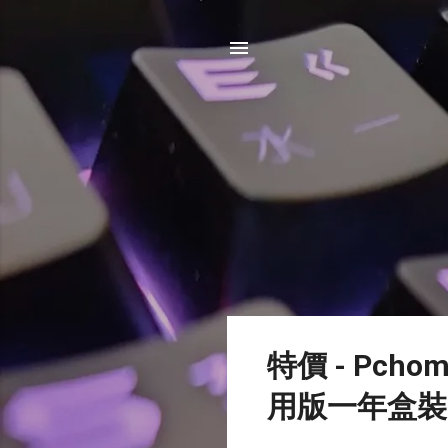
發
特價 - Pchom
表
用版一年盒裝 (前
文
章