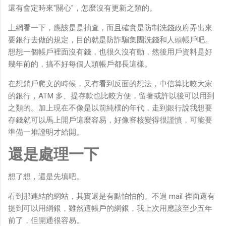
還有會定時來"關心"，怎麼沒有更新之類的。
上網看一下，應該是是抽查，而且確實是防制洗錢政府弄出來
要銀行去做的規定，目的就是防詐騙集團洗錢和人頭帳戶吧。
想想一個帳戶裡面沒有錢，也很久沒有動，然後用戶資料是好
幾年前的，搞不好每個人頭帳戶都長這樣。
在想銷戶爬文的時候，又有看到反面的想法，中信算比較大家
的銀行，ATM 多、提存款也比較方便，留著或許以後可以用到
之類的。加上現在不像是以前純樸的年代，走到銀行說我想要
存錢就可以馬上開戶這麼容易，好像審核變得很謹慎，可能要
準備一堆證明才給開。
還是處理一下
想了想，還是先填吧。
看到那連結的網站，其實還是有點怕怕的。不過 mail 裡面還有
提到可以用網銀，雖然這帳戶的網銀，我上次用應該至少五年
前了，但開通很容易。