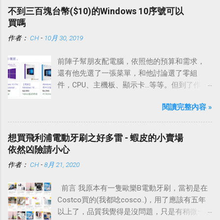
不到三百塊台幣($10)的Windows 10序號可以
買嗎
作者：
CH
-
10月 30, 2019
前陣子幫朋友配電腦，依照他的預算和需求，
還有他先選了一張菜單，和他討論選了零組
件，CPU、主機板、顯示卡…等等。但到了作業
系統這一項，他說等等，這個他自己想辦法就
閱讀完整內容 »
好。感覺事有蹊翹，於是我好奇問了下去，他
說他在一些部落格看到有推薦只要不到300塊錢
就有Windows 10，還在考慮要在G2deal還是去
想買飛利浦電動牙刷之好多雷 - 蝦皮的小賣場
蝦皮買。
依然凶險請小心
作者：
CH
-
8月 21, 2020
前言 我原本有一隻歐樂B電動牙刷，當初是在
Costco買的(我都唸cosco..)，用了應該有五年
以上了，品質我覺得是沒問題，只是有稍微一