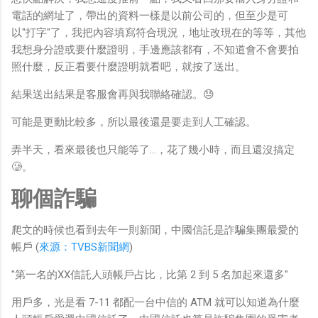
電話的網址了，帶出的資料一樣是以前公司的，但至少是可
以"打字"了，我把內容填寫符合現況，地址改現在的等等，其他
我想身分證或要什麼證明，手邊應該都有，不知道會不會要拍
照什麼，反正看要什麼證明就看吧，就按了送出。
結果送出結果是客服會再與我聯絡確認。😓
可能是更動比較多，所以最後還是要走到人工確認。
弄半天，看來最後也只能等了...，花了幾小時，而且還沒搞定
🥲。
聊個詐騙
爬文的時候也看到去年一則新聞，中國信託是詐騙集團最愛的
帳戶 (
來源：TVBS新聞網
)
"第一名的XX信託人頭帳戶占比，比第 2 到 5 名加起來還多"
用戶多，光是看 7-11 都配一台中信的 ATM 就可以知道為什麼