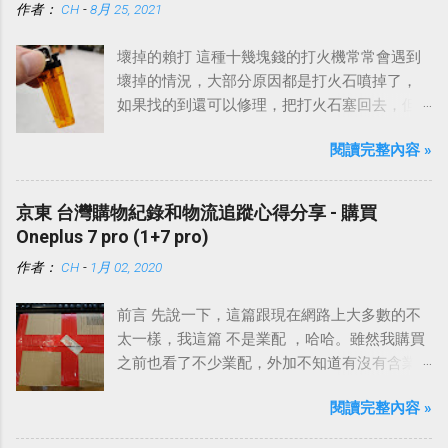
作者：
CH
-
8月 25, 2021
壞掉的賴打 這種十幾塊錢的打火機常常會遇到
壞掉的情況，大部分原因都是打火石噴掉了，
如果找的到還可以修理，把打火石塞回去，但
是大部分都飛去不知道哪裡了。
閱讀完整內容 »
京東 台灣購物紀錄和物流追蹤心得分享 - 購買
Oneplus 7 pro (1+7 pro)
作者：
CH
-
1月 02, 2020
前言 先說一下，這篇跟現在網路上大多數的不
太一樣，我這篇 不是業配 ，哈哈。雖然我購買
之前也看了不少業配，外加不知道有沒有含業
配的網路上各種討論。
閱讀完整內容 »