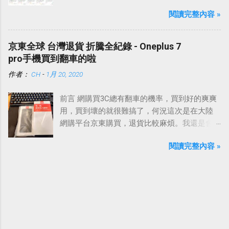
點退化，加上手把有點髒、發黃，想說也夠本
閱讀完整內容 »
了，想買一支新的電動牙刷。
京東全球 台灣退貨 折騰全紀錄 - Oneplus 7
pro手機買到翻車的啦
作者：
CH
-
1月 20, 2020
前言 網購買3C總有翻車的機率，買到好的爽爽
用，買到壞的就很難搞了，何況這次是在大陸
網購平台京東購買，退貨比較麻煩。我還是會
提醒自己，買到故障品這種事情難免的，雖然
閱讀完整內容 »
永遠希望遇到的不要是我，但是真的碰到了，
就看要怎麼應對、處理，平心靜氣地去面對就
好了。