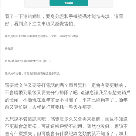
看了一下連結網址，要身分證和手機號碼才能進去填，這還
好，看到底下注意事項又感覺害怕。
客戶資料更新程序可能需要您提供以下文件，建議您先行備妥。
身分證
名片/職員證/在職證明/學生證…(擇一)
後續如有必要，本行會與您聯繫確認更多資訊。
還要備文件又要等打電話的嗎？而且資料一定會有要更動的，
不會聯繫到最後又要去分行排隊了吧…這訊息讓我又有想去銷戶
的念頭，不過現在過年前更不可能了，平常已經夠等了，過年
前又更忙碌，去就是打算要耗一整天在那等。
又想說不管這訊息吧，感覺沒多久又會再來提醒，而且不知道
不更新會怎麼樣，可能這帳戶變不能用。雖然也沒錢，應該不
會有什麼損失，但可能會有什麼紀錄之類的就不知道了，加上