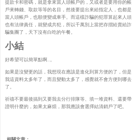
提款卡和密碼，就是拿來當人頭帳戶的，又或者是要用你的帳
戶來轉錢、取款等等的名目，然後要提出來給指定人，也都是
當人頭帳戶，也順便變成車手。而這樣詐騙的犯罪算起來人頭
也有法律責任，就變成共犯，所以千萬別上當把存摺給賣給詐
騙集團了，天下沒有白吃的午餐。
小結
好希望可以簡單點啊…。
如果是沒變更的話，我想現在應該是進化到算方便的了，但是
我這資料太多年了，而且變動太多了，感覺就不會方便到哪去
了。
祈禱不要最後搞到又要我去分行排隊等、填一堆資料、還要帶
證明什麼的，如果太麻煩，那我應該會選擇結清銷戶了吧。
相關文章：