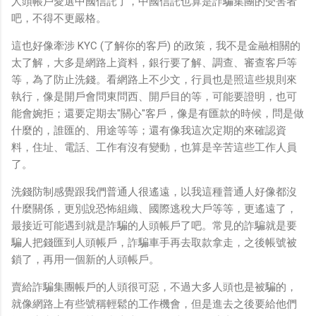
人頭帳戶愛選中國信託了，中國信託也算是詐騙集團的受害者
吧，不得不更嚴格。
這也好像牽涉 KYC (了解你的客戶) 的政策，我不是金融相關的
太了解，大多是網路上資料，銀行要了解、調查、審查客戶等
等，為了防止洗錢。看網路上不少文，行員也是照這些規則來
執行，像是開戶會問東問西、開戶目的等，可能要證明，也可
能會婉拒；還要定期去"關心"客戶，像是有匯款的時候，問是做
什麼的，誰匯的、用途等等；還有像我這次定期的來確認資
料，住址、電話、工作有沒有變動，也算是辛苦這些工作人員
了。
洗錢防制感覺跟我們普通人很遙遠，以我這種普通人好像都沒
什麼關係，更別說恐怖組織、國際逃稅大戶等等，更遙遠了，
最接近可能遇到就是詐騙的人頭帳戶了吧。常見的詐騙就是要
騙人把錢匯到人頭帳戶，詐騙車手再去取款拿走，之後帳號被
鎖了，再用一個新的人頭帳戶。
賣給詐騙集團帳戶的人頭很可惡，不過大多人頭也是被騙的，
就像網路上有些號稱輕鬆的工作機會，但是進去之後要給他們