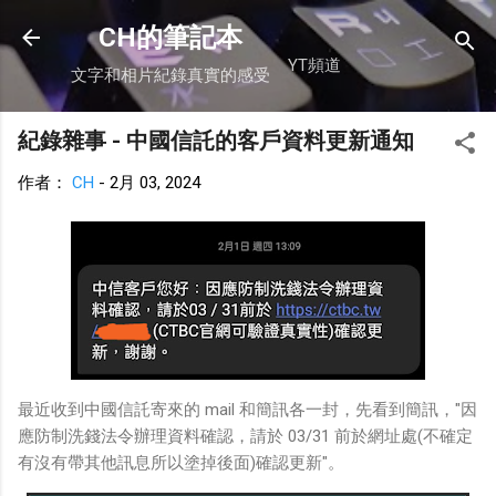
跳到主要內容
CH的筆記本
YT頻道
文字和相片紀錄真實的感受
紀錄雜事 - 中國信託的客戶資料更新通知
作者：
CH
-
2月 03, 2024
最近收到中國信託寄來的 mail 和簡訊各一封，先看到簡訊，"因
應防制洗錢法令辦理資料確認，請於 03/31 前於網址處(不確定
有沒有帶其他訊息所以塗掉後面)確認更新"。