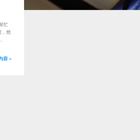
幫忙
號，然
等。
容 »