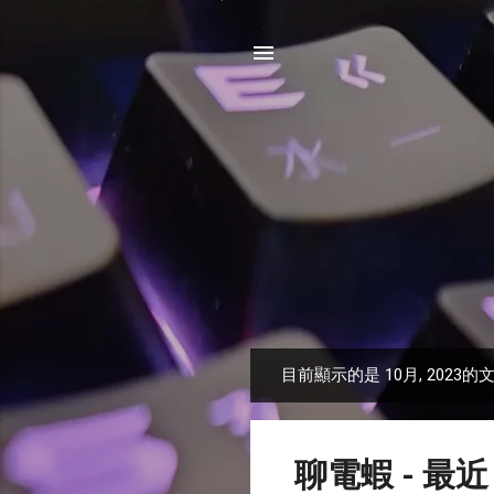
目前顯示的是 10月, 2023的
發
表
文
聊電蝦 - 最
章