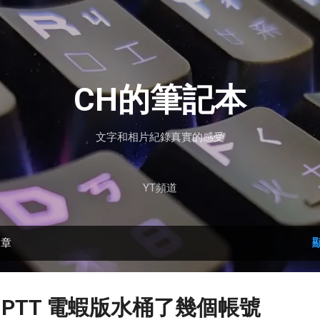
跳到主要內容
CH的筆記本
文字和相片紀錄真實的感受
YT頻道
文章
近 PTT 電蝦版水桶了幾個帳號