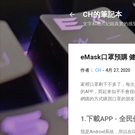
CH的筆記本
文字和相片紀錄真實的感
eMask口罩預購 
作者：
CH
-
4月 27, 2020
家裡口罩剩下不多了，每次
的APP，買起來似乎不會
網購的方式購買口罩的朋友
1.下載APP - 
我是Android系統，所以在