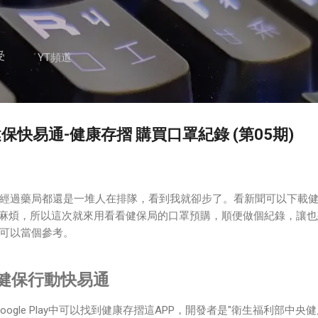
跳到主要內容
受
YT頻道
健保快易通-健康存摺 購買口罩紀錄 (第05期)
經過藥局都還是一堆人在排隊，看到我就卻步了。看新聞可以下載
很麻煩，所以這次就來用看看健保局的口罩預購，順便做個紀錄，讓也
可以當個參考。
全民健保行動快易通
Google Play中可以找到健康存摺這APP，開發者是"衛生福利部中央