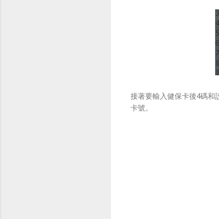
接著要輸入健保卡後4碼和
卡號。