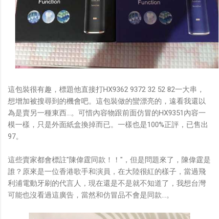
這包裝很有趣，標題他直接打HX9362 9372 32 52 82一大串，
想增加被搜尋到的機會吧。這包裝做的蠻漂亮的，遠看我還以
為是賣另一種東西...。可惜內容物跟前面仿冒的HX9351內容一
模一樣，只是外面紙盒換掉而已。一樣也是100%正評，已售出
97。
這些賣家都會標註"陳偉霆同款！！"，但是問題來了，陳偉霆是
誰？原來是一位香港歌手和演員，在大陸很紅的樣子，當過飛
利浦電動牙刷的代言人，現在還是不是就不知道了，我想台灣
可能也沒看過這廣告，當然和仿冒品不會是同款...。