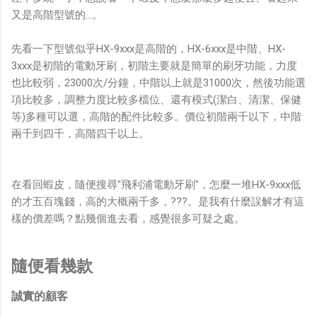
又是高階型號的...。
先看一下型號似乎HX-9xxx是高階的，HX-6xxx是中階、HX-
3xxx是初階的電動牙刷，初階主要就是簡單的刷牙功能，力度
也比較弱，23000次/分鐘，中階以上就是31000次，然後功能選
項比較多，調整力度比較多檔位、還有模式(潔白、清潔、保健
等)多種可以選，高階的配件比較多。價位初階兩千以下，中階
兩千到四千，高階四千以上。
在看回蝦皮，隨便搜尋"飛利浦電動牙刷"，怎麼一堆HX-9xxx低
的才五百塊錢，高的大概兩千多，???。是我有什麼誤解才有這
樣的價差嗎？點幾個進去看，感覺很多可疑之處。
隨便看幾款
誠實的顧客