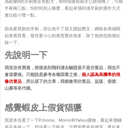
為歐樂B的牙刷聲音有點大，有時候睡前刷牙已經很晚了，可能
半夜兩三點，怕吵到別人睡覺，看起來飛利浦牙刷的運作方式
會比較小聲一點。
因為要買新的牙刷，所以免不了我又開始爬文，網路各商城開
始東看西看，發現要小心的東西實在很多，除了抱怨也順便紀
錄一下。
先說明一下
我並沒有買過，然後送到飛利浦去驗證是不是仿冒品，我也不
會這麼做。只能說是參考各種因素之後，
個人認為高機率的很
像仿冒品
，所以底下的文章，我都會用仿冒品、盜版、假貨、
山寨等來代稱。
感覺蝦皮上假貨猖獗
我原本先看了一下Pchome、Momo和Yahoo購物，看起來價錢
差不多統一了，想說看一下蝦皮，怎麼那麼多超便宜、看起來