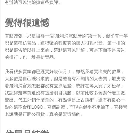
有辦法可以消除掉這些負評。
覺得很遺憾
有點誇張，只是搜尋一個"飛利浦電動牙刷"第一頁，似乎有一半
都是這種仿冒品，這猖獗的程度真的讓人很難忍受。第一排的
都是廣告所以排上來的，這點還可以理解，可是下面不是廣告
的排行，也一堆是仿冒品。
我看很多賣家都已經賣好幾個月了，雖然我猜賣出去的數量，
大多數是自己洗出來的，但是總會有不知情的人去買，蝦皮或
者飛利浦官方怎麼都沒有去抓這些，或許在等人買了才檢舉。
我記得幾年前還沒有這麼明目張膽，以前比較多會寫什麼工廠
流出、代工外銷什麼鬼的，有點像是上古話術，還有有良心一
點的還不會印LOGO，寫個副廠，而現在似乎不用編了，直接冒
名說我是正牌公司貨，真的是蠻遺憾的。