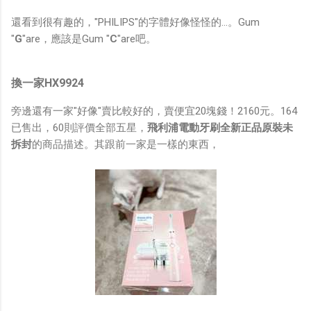
還看到很有趣的，"PHILIPS"的字體好像怪怪的...。Gum
"
G
"are，應該是Gum "
C
"are吧。
換一家HX9924
旁邊還有一家"好像"賣比較好的，賣便宜20塊錢！2160元。164
已售出，60則評價全部五星，
飛利浦電動牙刷全新正品原裝未
拆封
的商品描述。其跟前一家是一樣的東西，