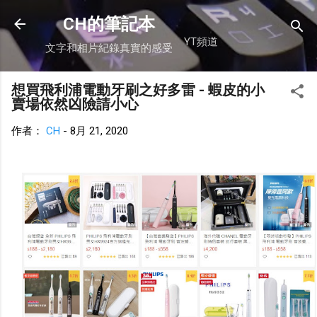
跳到主要內容
CH的筆記本
YT頻道
文字和相片紀錄真實的感受
想買飛利浦電動牙刷之好多雷 - 蝦皮的小
賣場依然凶險請小心
作者：
CH
-
8月 21, 2020