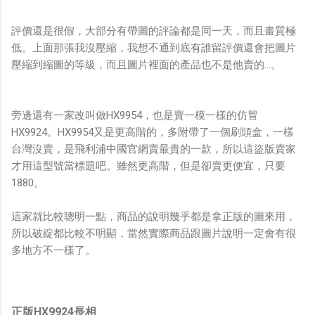
評價還是很假，大部分有帶圖的評論都是同一天，而且畫質極
低。上面那張我沒壓縮，我想不通到底有誰留評價還會把圖片
壓縮到縮圖的等級，而且圖片裡面的產品也不是他賣的...。
旁邊還有一家改叫做HX9954，也是賣一模一樣的仿冒
HX9924。HX9954又是更高階的，多附帶了一個刷頭盒，一樣
台灣沒賣，是飛利浦中國官網賣最貴的一款，所以這盜版賣家
才用這型號當標題吧。雖然更高階，但是卻賣更便宜，只要
1880。
這家就比較聰明一點，商品的說明幾乎都是拿正版的圖來用，
所以破綻都比較不明顯，當然實際商品跟圖片說明一定會有很
多地方不一樣了。
正版HX9924長相