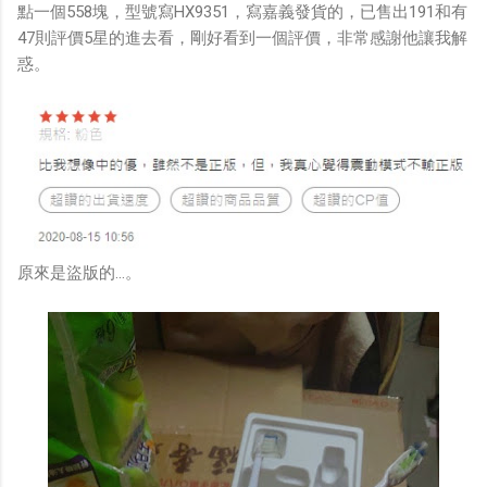
點一個558塊，型號寫HX9351，寫嘉義發貨的，已售出191和有
47則評價5星的進去看，剛好看到一個評價，非常感謝他讓我解
惑。
原來是盜版的...。