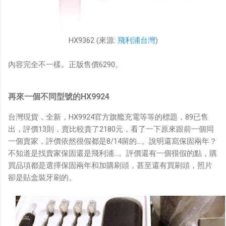
HX9362 (來源:
飛利浦台灣
)
內容完全不一樣。正版售價6290。
再來一個不同型號的HX9924
台灣現貨，全新，HX9924官方旗艦充電等等的標題，89已售
出，評價13則，賣比較貴了2180元，看了一下原來跟前一個同
一個賣家，評價依然很假都是8/14留的...。說明還寫保固兩年？
不知道是找賣家保固還是飛利浦...。評價還有一個很假的點，購
買品項都是選擇保固兩年和加購刷頭，甚至還有買刷頭，照片
卻是貼盒裝牙刷的。