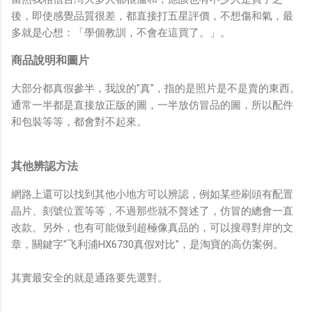
後，即使感覺品質很差，都直接打五星評價，不想傷和氣，最
多就是心想：「學個教訓，不會在這買了。」。
商品說明和圖片
大部分都真假參半，我說的"真"，指的是照片是不是賣的東西。
通常一半都是直接放正版的圖，一半放仿冒品的圖，所以配件
和包裝等等，都會對不起來。
其他辨認方法
網路上還可以找到其他小地方可以辨認，例如某些刷頭有配置
晶片、刻號位置等等，不過那些就不贅述了，仿冒的總會一直
改款。另外，也有可能做到超極像真品的，可以搜尋對岸的文
章，關鍵字"飞利浦HX6730真假对比"，是淘寶的高仿案例。
其實最安全的就是通路要先選對。