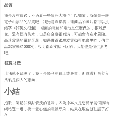
品質
我是沒有買過，不過看一些負評大概也可以知道，就像是一般
電子山寨品的品質吧。我光是直接看，連商品的圖片都可以挑
錯字...(我英文很爛)，裡面的電路和電池是怎麼做的，很難想
像。還有標有防水，但是密合度很難講，可能會有進水風險。
高速震動的電動牙刷，如果做得很糟糕震動可能會更吵，仿冒
品寫震動31000次，說明都直接貼正版的，我想也是僅供參考
吧。
智慧財產
這我就不多說了，我不是飛利浦員工或股東，但維護社會善良
風氣是個人的志向。
小結
抱歉，這篇我有點發洩的意味，因為原本只是想簡單開個購物
網站逛一逛，挑一隻心儀的電動牙刷，結果在蝦皮就耽誤了好
久。