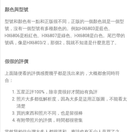
顏色與型號
型號和顏色有一點和正版很不同，正版的一個顏色就是一個型
號，沒有一個型號有多種顏色的。例如HX6803是藍色、
HX6806是粉紅色、HX6807是綠色、HX6808是白色。尾巴帶的
號碼，像是HX6803/2，那個2，我就不知道是什麼意思了。
假假的評價
上面隨便看的評價感覺幾乎都是洗出來的，大概都會同時符
合：
五星正評100%，除非賣很好才開始有負評
照片大多都低解析度，因為大多是盜用正版圖，不能看太
清楚
買的東西和照片不同，也是留很棒
有附帶照片的評價，時間都很密集
當然我相信台灣大多人都很溫和，應該也有不少人是買了之