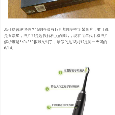
為什麼會說很假？15則評論有13則都剛好有附帶圖片，並且都
是五顆星，照片都是超低解析度的圖片，現在這年代手機照片
解析度是640x360很難見到了，最假的是13則都是同一天留的
8/14。