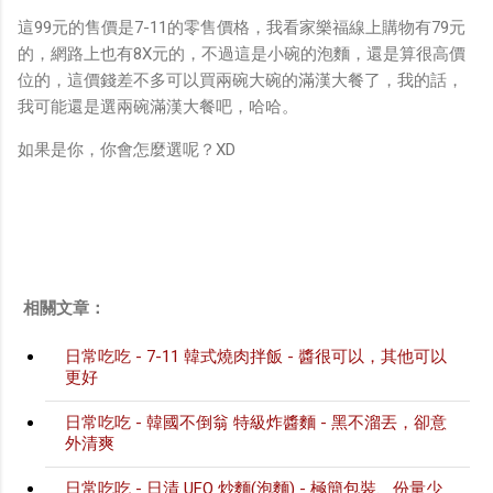
這99元的售價是7-11的零售價格，我看家樂福線上購物有79元
的，網路上也有8X元的，不過這是小碗的泡麵，還是算很高價
位的，這價錢差不多可以買兩碗大碗的滿漢大餐了，我的話，
我可能還是選兩碗滿漢大餐吧，哈哈。
如果是你，你會怎麼選呢？XD
相關文章：
日常吃吃 - 7-11 韓式燒肉拌飯 - 醬很可以，其他可以
更好
日常吃吃 - 韓國不倒翁 特級炸醬麵 - 黑不溜丟，卻意
外清爽
日常吃吃 - 日清 UFO 炒麵(泡麵) - 極簡包裝、份量少