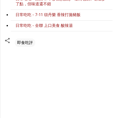
了點，但味道還不錯
日常吃吃 - 7-11 頌丹樂 香辣打拋豬飯
日常吃吃 - 全聯 上口美食 酸辣湯
即食吃評
留
言