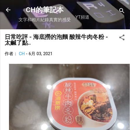
跳到主要內容
CH的筆記本
YT頻道
文字和相片紀錄真實的感受
日常吃評 - 海底撈的泡麵 酸辣牛肉冬粉 -
太鹹了點..
作者：
CH
-
6月 03, 2021