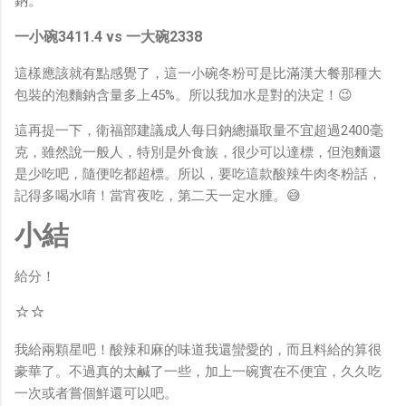
鈉。
一小碗3411.4 vs 一大碗2338
這樣應該就有點感覺了，這一小碗冬粉可是比滿漢大餐那種大
包裝的泡麵鈉含量多上45%。所以我加水是對的決定！😉
這再提一下，衛福部建議成人每日鈉總攝取量不宜超過2400毫
克，雖然說一般人，特別是外食族，很少可以達標，但泡麵還
是少吃吧，隨便吃都超標。所以，要吃這款酸辣牛肉冬粉話，
記得多喝水唷！當宵夜吃，第二天一定水腫。😅
小結
給分！
⭐⭐
我給兩顆星吧！酸辣和麻的味道我還蠻愛的，而且料給的算很
豪華了。不過真的太鹹了一些，加上一碗實在不便宜，久久吃
一次或者嘗個鮮還可以吧。