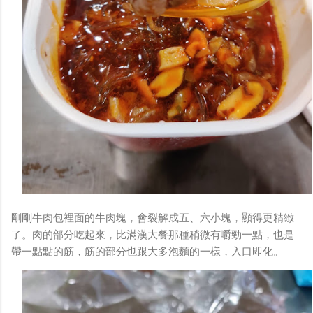
剛剛牛肉包裡面的牛肉塊，會裂解成五、六小塊，顯得更精緻
了。肉的部分吃起來，比滿漢大餐那種稍微有嚼勁一點，也是
帶一點點的筋，筋的部分也跟大多泡麵的一樣，入口即化。