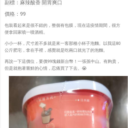
副標：麻辣酸香 開胃爽口
價格：99
包裝看起來是很不錯的，整個有包膜，現在這疫情期間，很方
便拿回家噴一噴酒精。
小小一杯，尺寸差不多就是來一客那種小杯子泡麵。以我這80
公斤肥宅，拿在手裡，感覺就是吃兩口就光了的泡麵。
再說一下這價位，要價99塊錢新台幣！一張孫中山。有夠貴，
但是就抱著嘗鮮的心情，忍痛買了下去。😭