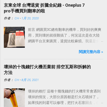
京東全球 台灣退貨 折騰全紀錄 - Oneplus 7
pro手機買到翻車的啦
作者：
CH
-
1月 20, 2020
前言 網購買3C總有翻車的機率，買到好的爽爽
用，買到壞的就很難搞了，何況這次是在大陸
網購平台京東購買，退貨比較麻煩。我還是會
提醒自己，買到故障品這種事情難免的，雖然
閱讀完整內容 »
永遠希望遇到的不要是我，但是真的碰到了，
就看要怎麼應對、處理，平心靜氣地去面對就
好了。
壞掉的十塊錢打火機丟棄前 排空瓦斯和拆解的
方法
作者：
CH
-
8月 25, 2021
壞掉的賴打 這種十幾塊錢的打火機常常會遇到
壞掉的情況，大部分原因都是打火石噴掉了，
如果找的到還可以修理，把打火石塞回去，但