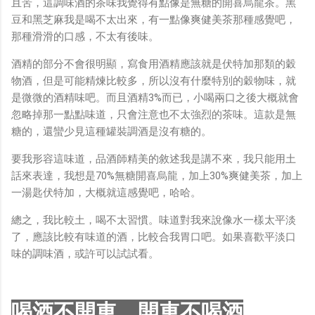
且苦，這調味酒的茶味我覺得有點像是無糖的開喜烏龍茶。黑
豆和黑芝麻我是喝不太出來，有一點像爽健美茶那種感覺吧，
那種滑滑的口感，不太有後味。
酒精的部分不會很明顯，寫食用酒精應該就是伏特加那類的穀
物酒，但是可能精煉比較多，所以沒有什麼特別的穀物味，就
是微微的酒精味吧。而且酒精3%而已，小喝兩口之後大概就會
忽略掉那一點點味道，只會注意也不太強烈的茶味。這款是無
糖的，還蠻少見這種罐裝調酒是沒有糖的。
要我形容這味道，品酒師精美的敘述我是講不來，我只能用土
話來表達，我想是70%無糖開喜烏龍，加上30%爽健美茶，加上
一湯匙伏特加，大概就這感覺吧，哈哈。
總之，我比較土，喝不太習慣。味道對我來說像水一樣太平淡
了，應該比較有味道的酒，比較合我胃口吧。如果喜歡平淡口
味的調味酒，或許可以試試看。
喝酒不開車 開車不喝酒