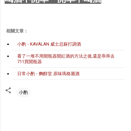
相關文章：
小酌 - KAVALAN 威士忌蘇打調酒
看了一堆不用開瓶器開紅酒的方法之後,還是乖乖去
711買開瓶器
日常小酌 - 麴醇堂 原味瑪格麗酒
小酌
留
言