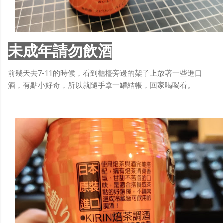
未成年請勿飲酒
前幾天去7-11的時候，看到櫃檯旁邊的架子上放著一些進口
酒，有點小好奇，所以就隨手拿一罐結帳，回家喝喝看。