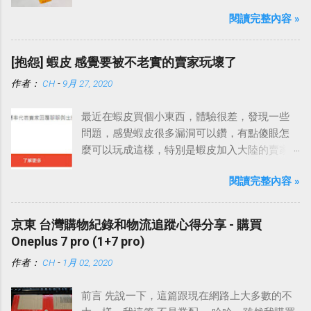
是大部分都飛去不知道哪裡了。
閱讀完整內容 »
[抱怨] 蝦皮 感覺要被不老實的賣家玩壞了
作者：
CH
-
9月 27, 2020
最近在蝦皮買個小東西，體驗很差，發現一些
問題，感覺蝦皮很多漏洞可以鑽，有點傻眼怎
麼可以玩成這樣，特別是蝦皮加入大陸的賣家
之後，這種情況更嚴重。
閱讀完整內容 »
京東 台灣購物紀錄和物流追蹤心得分享 - 購買
Oneplus 7 pro (1+7 pro)
作者：
CH
-
1月 02, 2020
前言 先說一下，這篇跟現在網路上大多數的不