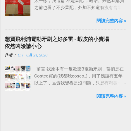
太一樣，我這篇 不是業配 ，哈哈。雖然我購買
之前也看了不少業配，外加不知道有沒有含業
配的網路上各種討論。
閱讀完整內容 »
想買飛利浦電動牙刷之好多雷 - 蝦皮的小賣場
依然凶險請小心
作者：
CH
-
8月 21, 2020
前言 我原本有一隻歐樂B電動牙刷，當初是在
Costco買的(我都唸cosco..)，用了應該有五年
以上了，品質我覺得是沒問題，只是有稍微一
點退化，加上手把有點髒、發黃，想說也夠本
閱讀完整內容 »
了，想買一支新的電動牙刷。