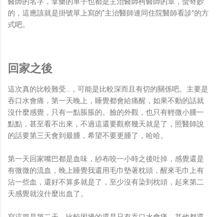
醫師的名字，拿藥的單子也都是主治醫師柯醫師的章，蠻奇妙
的，這應該就是掛號單上寫的"主治醫師連同住院醫師看診"的方
式吧。
回家之後
這次真的比較難受...，可能是比較深而且有切的關係吧。主要是
吞口水會痛，第一天晚上，睡覺都會給痛醒，如果不動的話就
沒什麼感覺，只有一點脹脹的。臉的外觀，也只有輕微小腫一
點點，甚至看不出來，不過這還要觀察幾天就是了，照醫師說
的話要第三天會到最腫，希望不要更腫了，哈哈。
第一天回家嘴巴都是血味，紗布咬一小時之後吐掉，感覺還是
有微微的流血，晚上睡覺我還用毛巾墊著枕頭，醒來毛巾上有
沾一些血，還好不算多就是了，至少沒有染到枕頭，起來第二
天感覺就沒什麼出血了。
寫這篇是第二天，比較困擾的還是只有吞口水會痛，其他都還