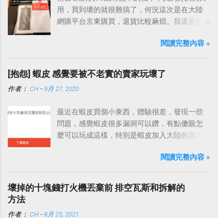
用，買到壞的就很難搞了，何況這次是在大陸
網購平台京東購買，退貨比較麻煩。我還是會
提醒自己，買到故障品這種事情難免的，雖然
閱讀完整內容 »
永遠希望遇到的不要是我，但是真的碰到了，
就看要怎麼應對、處理，平心靜氣地去面對就
好了。
[抱怨] 蝦皮 感覺要被不老實的賣家玩壞了
作者：
CH
-
9月 27, 2020
最近在蝦皮買個小東西，體驗很差，發現一些
問題，感覺蝦皮很多漏洞可以鑽，有點傻眼怎
麼可以玩成這樣，特別是蝦皮加入大陸的賣家
之後，這種情況更嚴重。
閱讀完整內容 »
壞掉的十塊錢打火機丟棄前 排空瓦斯和拆解的
方法
作者：
CH
-
8月 25, 2021