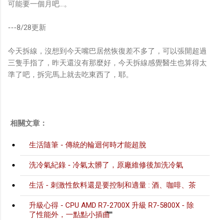
可能要一個月吧...。
---8/28更新
今天拆線，沒想到今天嘴巴居然恢復差不多了，可以張開超過
三隻手指了，昨天還沒有那麼好，今天拆線感覺醫生也算得太
準了吧，拆完馬上就去吃東西了，耶。
相關文章：
生活隨筆 - 傳統的輪迴何時才能超脫
洗冷氣紀錄 - 冷氣太髒了，原廠維修後加洗冷氣
生活 - 刺激性飲料還是要控制和適量 : 酒、咖啡、茶
升級心得 - CPU AMD R7-2700X 升級 R7-5800X - 除
了性能外，一點點小插曲