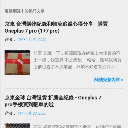
貼
留
這個網誌中的熱門文章
言
京東 台灣購物紀錄和物流追蹤心得分享 - 購買
Oneplus 7 pro (1+7 pro)
作者：
CH
-
1月 02, 2020
前言 先說一下，這篇跟現在網路上大多數的不
太一樣，我這篇 不是業配 ，哈哈。雖然我購買
之前也看了不少業配，外加不知道有沒有含業
配的網路上各種討論。
閱讀完整內容 »
京東全球 台灣退貨 折騰全紀錄 - Oneplus 7
pro手機買到翻車的啦
作者：
CH
-
1月 20, 2020
前言 網購買3C總有翻車的機率，買到好的爽爽