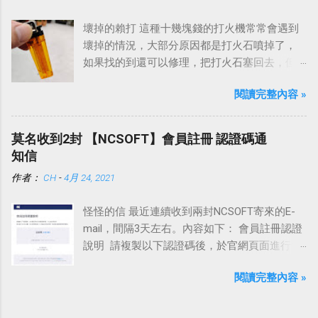
壞掉的賴打 這種十幾塊錢的打火機常常會遇到
壞掉的情況，大部分原因都是打火石噴掉了，
如果找的到還可以修理，把打火石塞回去，但
是大部分都飛去不知道哪裡了。
閱讀完整內容 »
莫名收到2封 【NCSOFT】會員註冊 認證碼通
知信
作者：
CH
-
4月 24, 2021
怪怪的信 最近連續收到兩封NCSOFT寄來的E-
mail，間隔3天左右。內容如下： 會員註冊認證
說明 請複製以下認證碼後，於官網頁面進行會
員帳號認證，以完成註冊程序。 基於帳戶安全
閱讀完整內容 »
性考量，送出認證信後的10分鐘內須完成認
證，逾時請申請重新發送認證信。 認證碼
016193 認證有效時間 : 2021. 04. 20. 02:39止