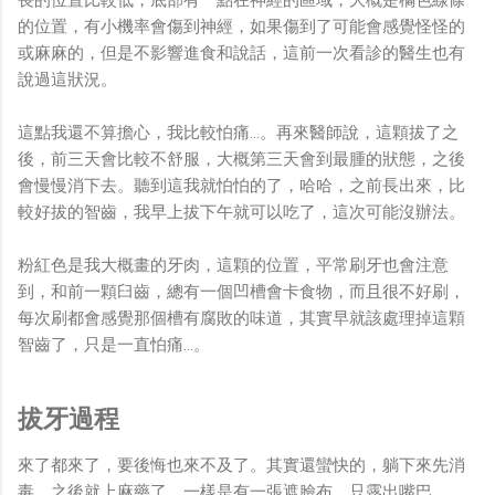
的位置，有小機率會傷到神經，如果傷到了可能會感覺怪怪的
或麻麻的，但是不影響進食和說話，這前一次看診的醫生也有
說過這狀況。
這點我還不算擔心，我比較怕痛...。再來醫師說，這顆拔了之
後，前三天會比較不舒服，大概第三天會到最腫的狀態，之後
會慢慢消下去。聽到這我就怕怕的了，哈哈，之前長出來，比
較好拔的智齒，我早上拔下午就可以吃了，這次可能沒辦法。
粉紅色是我大概畫的牙肉，這顆的位置，平常刷牙也會注意
到，和前一顆臼齒，總有一個凹槽會卡食物，而且很不好刷，
每次刷都會感覺那個槽有腐敗的味道，其實早就該處理掉這顆
智齒了，只是一直怕痛...。
拔牙過程
來了都來了，要後悔也來不及了。其實還蠻快的，躺下來先消
毒，之後就上麻藥了，一樣是有一張遮臉布，只露出嘴巴。