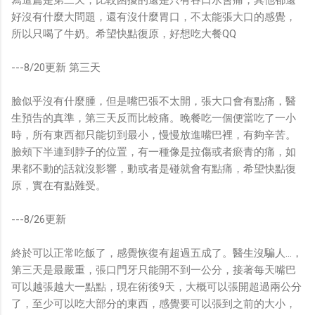
好沒有什麼大問題，還有沒什麼胃口，不太能張大口的感覺，
所以只喝了牛奶。希望快點復原，好想吃大餐QQ
---8/20更新 第三天
臉似乎沒有什麼腫，但是嘴巴張不太開，張大口會有點痛，醫
生預告的真準，第三天反而比較痛。晚餐吃一個便當吃了一小
時，所有東西都只能切到最小，慢慢放進嘴巴裡，有夠辛苦。
臉頰下半連到脖子的位置，有一種像是拉傷或者瘀青的痛，如
果都不動的話就沒影響，動或者是碰就會有點痛，希望快點復
原，實在有點難受。
---8/26更新
終於可以正常吃飯了，感覺恢復有超過五成了。醫生沒騙人...，
第三天是最嚴重，張口門牙只能開不到一公分，接著每天嘴巴
可以越張越大一點點，現在術後9天，大概可以張開超過兩公分
了，至少可以吃大部分的東西，感覺要可以張到之前的大小，