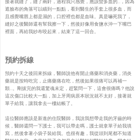
接著就縫了，縫了兩針，過程我只感覺，應該蠻多血的...，因為
遮臉布的角落可以瞄到一點點，看到醫生的手套上很多血，而
且感覺嘴唇上都是濕的，口腔裡也都是血味。真是嚇死我了，
縫好之後醫師還有幫我擦一下，然後好像用食鹽水沖一下嘴巴
裡面，再給我紗布咬起來，結束了這一回合。
預約拆線
預約十天之後回來拆線，醫師說他有開止痛藥和消炎藥，消炎
藥就是按時吃完，止痛藥痛在吃，然後如果很痛可以再補一
顆...。剛拔完的我還驚魂未定，趕緊問一下，這會很痛嗎？他說
這次傷口比較大一點，加上牙周病原本狀況就不太好，接著就
單子給我，讓我拿去一樓結帳了。
這位醫師應該是新進的住院醫師，我說我想帶走我的牙齒的時
候，醫師還問一下護士，我可以帶走嗎，護士就拿單子給我填
寫，然後拿著小袋子裝給我。也很有趣，我從頭到尾都不知道