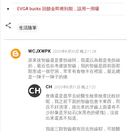
EVGA bucks 回饋金即將到期，該用一用囉
生活隨筆
WCJXWPK
2020年8月30日 晚上11:28
留
原來拔智齒還是要拆線阿，我還以為都是免拆線
言
的，最近也在考慮拔智齒，我的智齒是跟前面那
顆形成一個空洞，常常有食物卡在裡面，最近總
是一陣子一陣子的痛
CH
2020年8月31日 晚上7:22
會痛還是盡早去給醫生檢查檢查比較好
呢，我之前下面的智齒也會卡東西，而
且不好清潔，拔出來的牙齒上面還有不
少好像是牙結石(灰黑色的硬塊)，沒拔
出來還真不知道。
我拔三顆智齒都有回去拆線耶，可能醫