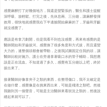
感覺麻醉打了好幾個地方，我還是蠻緊張的，醫生和護士提醒
深呼吸、放輕鬆。打完之後，先休息兩、三分鐘，讓麻醉發揮
效用，很快地就感覺我右下半邊臉開始麻麻的了，牙齒和牙齦
就沒感覺了。
應該是有拿刀劃開，但是我看不到也沒感覺，再來有感覺的是
醫師開始和牙齒拔河。感覺換了很多角度和方式拔，而且還蠻
大力的，連整個頭都會被帶動，之後我試圖固定住我的頭，讓
醫師比較好施力。護士在旁邊拿著吸口水的管子輔助，我想應
該是正在流血。不知道過了多久，感覺有五分鐘以上吧，終於
拔出來了。
接著醫師好像拿夾子之類的東西，在整理傷口，我不太確定是
在做什麼，感覺像是在挑東西出來，可能是殘渣之類吧。然後
我聽到另一個聲音，可能是主治醫師來看狀況之類的，然後說
縫起來就可以了。