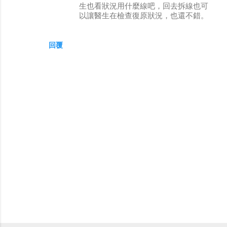
生也看狀況用什麼線吧，回去拆線也可
以讓醫生在檢查復原狀況，也還不錯。
回覆
張