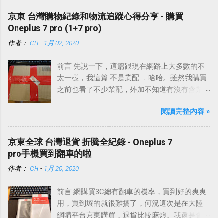
京東 台灣購物紀錄和物流追蹤心得分享 - 購買
Oneplus 7 pro (1+7 pro)
作者：
CH
-
1月 02, 2020
前言 先說一下，這篇跟現在網路上大多數的不
太一樣，我這篇 不是業配 ，哈哈。雖然我購買
之前也看了不少業配，外加不知道有沒有含業
配的網路上各種討論。
閱讀完整內容 »
京東全球 台灣退貨 折騰全紀錄 - Oneplus 7
pro手機買到翻車的啦
作者：
CH
-
1月 20, 2020
前言 網購買3C總有翻車的機率，買到好的爽爽
用，買到壞的就很難搞了，何況這次是在大陸
網購平台京東購買，退貨比較麻煩。我還是會