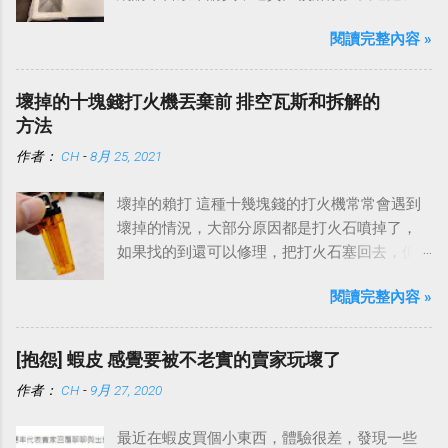
提醒自己，買到故障品這種事情難免的，雖然
閱讀完整內容 »
永遠希望遇到的不要是我，但是真的碰到了，
就看要怎麼應對、處理，平心靜氣地去面對就
好了。
壞掉的十塊錢打火機丟棄前 排空瓦斯和拆解的
方法
作者：
CH
-
8月 25, 2021
壞掉的賴打 這種十幾塊錢的打火機常常會遇到
壞掉的情況，大部分原因都是打火石噴掉了，
如果找的到還可以修理，把打火石塞回去，但
是大部分都飛去不知道哪裡了。
閱讀完整內容 »
[抱怨] 蝦皮 感覺要被不老實的賣家玩壞了
作者：
CH
-
9月 27, 2020
最近在蝦皮買個小東西，體驗很差，發現一些