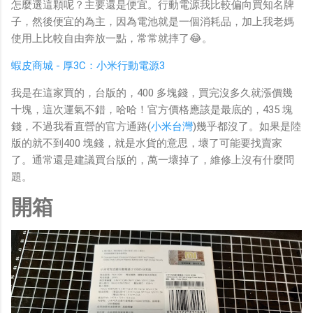
怎麼選這顆呢？主要還是便宜。行動電源我比較偏向買知名牌
子，然後便宜的為主，因為電池就是一個消耗品，加上我老媽
使用上比較自由奔放一點，常常就摔了😂。
蝦皮商城 - 厚3C：小米行動電源3
我是在這家買的，台版的，400 多塊錢，買完沒多久就漲價幾
十塊，這次運氣不錯，哈哈！官方價格應該是最底的，435 塊
錢，不過我看直營的官方通路(
小米台灣
)幾乎都沒了。如果是陸
版的就不到400 塊錢，就是水貨的意思，壞了可能要找賣家
了。通常還是建議買台版的，萬一壞掉了，維修上沒有什麼問
題。
開箱