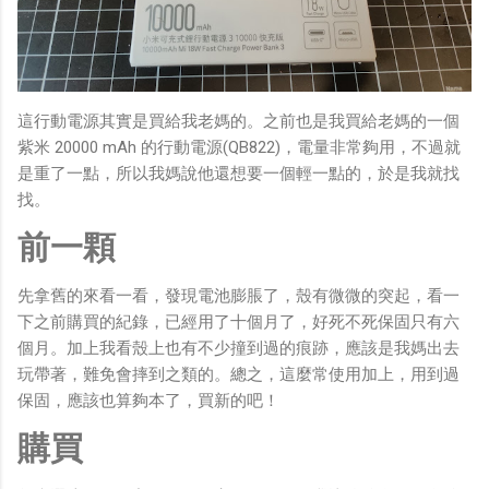
這行動電源其實是買給我老媽的。之前也是我買給老媽的一個
紫米 20000 mAh 的行動電源(QB822)，電量非常夠用，不過就
是重了一點，所以我媽說他還想要一個輕一點的，於是我就找
找。
前一顆
先拿舊的來看一看，發現電池膨脹了，殼有微微的突起，看一
下之前購買的紀錄，已經用了十個月了，好死不死保固只有六
個月。加上我看殼上也有不少撞到過的痕跡，應該是我媽出去
玩帶著，難免會摔到之類的。總之，這麼常使用加上，用到過
保固，應該也算夠本了，買新的吧！
購買