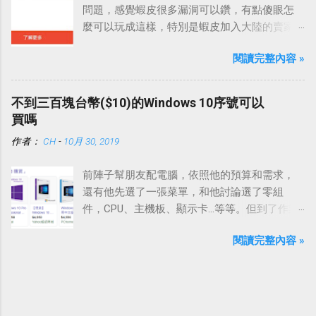
問題，感覺蝦皮很多漏洞可以鑽，有點傻眼怎
麼可以玩成這樣，特別是蝦皮加入大陸的賣家
之後，這種情況更嚴重。
閱讀完整內容 »
不到三百塊台幣($10)的Windows 10序號可以
買嗎
作者：
CH
-
10月 30, 2019
前陣子幫朋友配電腦，依照他的預算和需求，
還有他先選了一張菜單，和他討論選了零組
件，CPU、主機板、顯示卡…等等。但到了作業
系統這一項，他說等等，這個他自己想辦法就
閱讀完整內容 »
好。感覺事有蹊翹，於是我好奇問了下去，他
說他在一些部落格看到有推薦只要不到300塊錢
就有Windows 10，還在考慮要在G2deal還是去
蝦皮買。