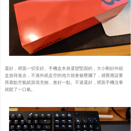
還好，裡面一切安好。手機盒本身還蠻堅固的，大小剛好外紙
盒放得進去，不過外紙盒空的地方就會被壓爛了，感覺應該要
再塞點空氣紙當填充物，會好一點。不過還好，裡面手機沒事
就鬆了一口氣。