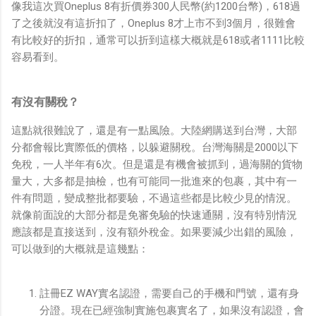
像我這次買Oneplus 8有折價券300人民幣(約1200台幣)，618過
了之後就沒有這折扣了，Oneplus 8才上市不到3個月，很難會
有比較好的折扣，通常可以折到這樣大概就是618或者1111比較
容易看到。
有沒有關稅？
這點就很難說了，還是有一點風險。大陸網購送到台灣，大部
分都會報比實際低的價格，以躲避關稅。台灣海關是2000以下
免稅，一人半年有6次。但是還是有機會被抓到，過海關的貨物
量大，大多都是抽檢，也有可能同一批進來的包裹，其中有一
件有問題，變成整批都要驗，不過這些都是比較少見的情況。
就像前面說的大部分都是免審免驗的快速通關，沒有特別情況
應該都是直接送到，沒有額外稅金。如果要減少出錯的風險，
可以做到的大概就是這幾點：
註冊EZ WAY實名認證，需要自己的手機和門號，還有身
分證。現在已經強制實施包裹實名了，如果沒有認證，會