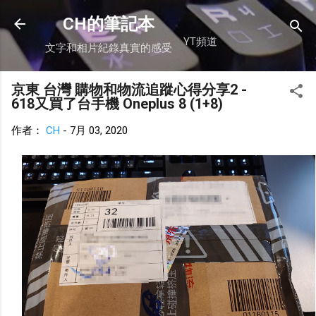
跳到主要內容
CH的筆記本
YT頻道
文字和相片紀錄真實的感受
京東 台灣 購物和物流追蹤心得分享2 -
618又買了台手機 Oneplus 8 (1+8)
作者：
CH
-
7月 03, 2020