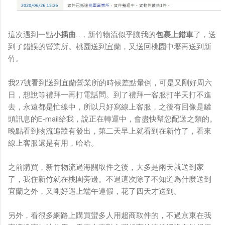
這次遇到一點
小插曲
...，新竹物流似乎讓我的
包裹上錯車
了，送
到了錯誤的營業所。桃園送到宜蘭，又送回桃園中壢再送到新
竹。
我27號看到送到宜蘭營業所的時候差點暈倒，可是又剛好周六
日，想說等禮拜一再打電話問。到了禮拜一客服打半天打不進
去，永遠都是忙線中，所以只好寫線上客服，之後有回像是罐
頭訊息的E-mail給我，說正在轉運中，會盡快幫您配送之類的。
晚點看到物流追蹤有發出，第二天早上就看到在新竹了，看來
線上客服還是有用，哈哈。
之前購買，新竹物流過海關取件之後，大多是兩天就送到家
了，我住新竹就在桃園旁邊。不過這次除了不知道為什麼送到
宜蘭之外，又剛好遇上端午連假，花了四天才送到。
另外，看很多網路上購買蠻多人用超商取件的，不過京東在我