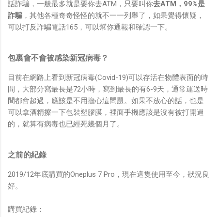
話詐騙，一般最多就是要你去ATM，只要叫你
去ATM，99%是
詐騙
，其他各種奇奇怪怪的就不一一列舉了，如果覺得懷疑，
可以打反詐騙電話165，可以幫你通報和確認一下。
包裹會不會被感染新冠病毒？
目前在網路上看到新冠病毒(Covid-19)可以存活在物體表面的時
間，大部分寫最長是72小時，寫到最長的有6-9天，通常運送時
間都會超過，應該是不用擔心這問題。如果不放心的話，也是
可以拿酒精擦一下包裝塑膠膜，裡面手機應該是沒有被打開過
的，就算有病毒也已經死幾個月了。
之前的紀錄
2019/12年底購買的Oneplus 7 Pro，現在這隻使用至今，狀況良
好。
購買紀錄：