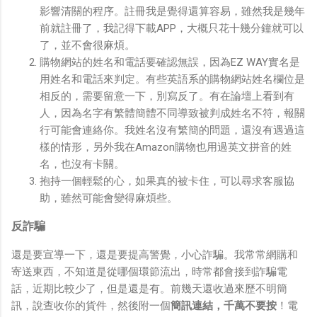
影響清關的程序。註冊我是覺得還算容易，雖然我是幾年
前就註冊了，我記得下載APP，大概只花十幾分鐘就可以
了，並不會很麻煩。
購物網站的姓名和電話要確認無誤，因為EZ WAY實名是
用姓名和電話來判定。有些英語系的購物網站姓名欄位是
相反的，需要留意一下，別寫反了。有在論壇上看到有
人，因為名字有繁體簡體不同導致被判成姓名不符，報關
行可能會連絡你。我姓名沒有繁簡的問題，還沒有遇過這
樣的情形，另外我在Amazon購物也用過英文拼音的姓
名，也沒有卡關。
抱持一個輕鬆的心，如果真的被卡住，可以尋求客服協
助，雖然可能會變得麻煩些。
反詐騙
還是要宣導一下，還是要提高警覺，小心詐騙。我常常網購和
寄送東西，不知道是從哪個環節流出，時常都會接到詐騙電
話，近期比較少了，但是還是有。前幾天還收過來歷不明簡
訊，說查收你的貨件，然後附一個
簡訊連結，千萬不要按
！電