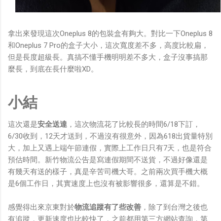
拿出來發現這次Oneplus 8的包裝盒有夠大。對比一下Oneplus 8
和Oneplus 7 Pro的盒子大小，這次寬度差不多，高度比較扁，
但是長度超級長。真搞不懂手機明明差不多大，盒子沒事搞那
麼長，到底在長什麼啦XD。
小結
這次還是
安全送達
，這次物流花了比較長的時間6/18下訂，
6/30收到，12天才送到，不過沒有很意外，因為618出貨量特別
大，加上又遇上端午節連假，實際上工作日只有7天，也是符合
預估時間。新竹物流公告是寫連假期間不送貨，不過好像還是
有幾天有送的樣子，真是辛苦司機大哥。之前兩次買手機大概
是6個工作日，其實速度上也沒有被影響很多，還算是不錯。
感覺得出來京東對於
物流追蹤有了些改善
，除了到台灣之後也
有追蹤，更新速度也比較快了，之前都用第三方網站查詢，第