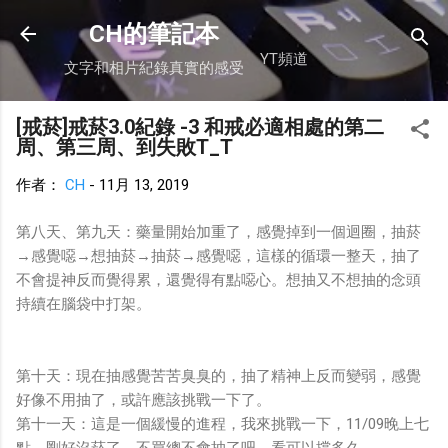
跳到主要內容
CH的筆記本
YT頻道
文字和相片紀錄真實的感受
[戒菸]戒菸3.0紀錄 -3 和戒必適相處的第二
周、第三周、到失敗T_T
作者：
CH
-
11月 13, 2019
第八天、第九天：藥量開始加重了，感覺掉到一個迴圈，抽菸
→感覺噁→想抽菸→抽菸→感覺噁，這樣的循環一整天，抽了
不會提神反而覺得累，還覺得有點噁心。想抽又不想抽的念頭
持續在腦袋中打架。
第十天：現在抽感覺苦苦臭臭的，抽了精神上反而變弱，感覺
好像不用抽了，或許應該挑戰一下了。
第十一天：這是一個緩慢的進程，我來挑戰一下，11/09晚上七
點，剛好沒菸了，不買總不會抽了吧，看可以撐多久。