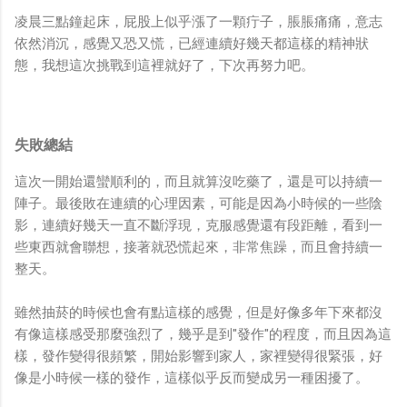
凌晨三點鐘起床，屁股上似乎漲了一顆疔子，脹脹痛痛，意志
依然消沉，感覺又恐又慌，已經連續好幾天都這樣的精神狀
態，我想這次挑戰到這裡就好了，下次再努力吧。
失敗總結
這次一開始還蠻順利的，而且就算沒吃藥了，還是可以持續一
陣子。最後敗在連續的心理因素，可能是因為小時候的一些陰
影，連續好幾天一直不斷浮現，克服感覺還有段距離，看到一
些東西就會聯想，接著就恐慌起來，非常焦躁，而且會持續一
整天。
雖然抽菸的時候也會有點這樣的感覺，但是好像多年下來都沒
有像這樣感受那麼強烈了，幾乎是到"發作"的程度，而且因為這
樣，發作變得很頻繁，開始影響到家人，家裡變得很緊張，好
像是小時候一樣的發作，這樣似乎反而變成另一種困擾了。