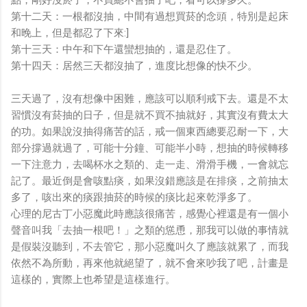
第十二天：一根都沒抽，中間有過想買菸的念頭，特別是起床
和晚上，但是都忍了下來:]
第十三天：中午和下午還蠻想抽的，還是忍住了。
第十四天：居然三天都沒抽了，進度比想像的快不少。
三天過了，沒有想像中困難，應該可以順利戒下去。還是不太
習慣沒有菸抽的日子，但是就不買不抽就好，其實沒有費太大
的功。如果說沒抽得痛苦的話，戒一個東西總要忍耐一下，大
部分撐過就過了，可能十分鐘、可能半小時，想抽的時候轉移
一下注意力，去喝杯水之類的、走一走、滑滑手機，一會就忘
記了。最近倒是會咳點痰，如果沒錯應該是在排痰，之前抽太
多了，咳出來的痰跟抽菸的時候的痰比起來乾淨多了。
心理的尼古丁小惡魔此時應該很痛苦，感覺心裡還是有一個小
聲音叫我「去抽一根吧！」之類的慫恿，那我可以做的事情就
是假裝沒聽到，不去管它，那小惡魔叫久了應該就累了，而我
依然不為所動，再來他就絕望了，就不會來吵我了吧，計畫是
這樣的，實際上也希望是這樣進行。