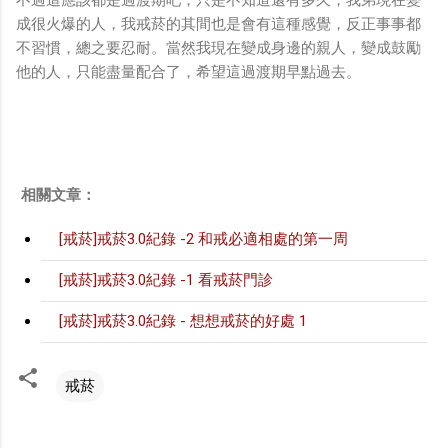
成很火爆的人，我戒菸的其間也是會有這種感覺，反正事事都
不習慣，總之要忍耐。當然我現在變成身邊的親人，變成鼓勵
他的人，只能盡量配合了，希望這過渡期早點過去。
相關文章：
[戒菸]戒菸3.0紀錄 -2 和戒必適相處的第一周
[戒菸]戒菸3.0紀錄 -1 看戒菸門診
[戒菸]戒菸3.0紀錄 - 想想戒菸的好處 1
戒菸
留