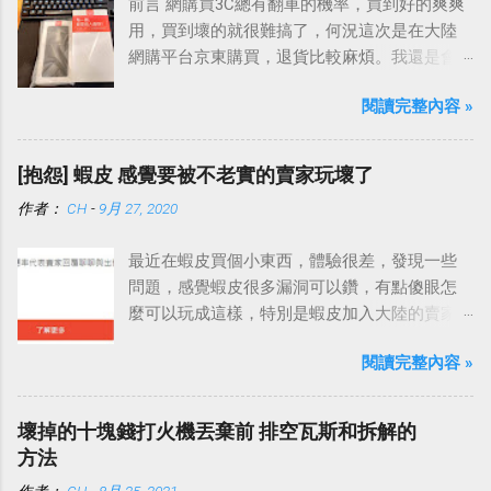
前言 網購買3C總有翻車的機率，買到好的爽爽
用，買到壞的就很難搞了，何況這次是在大陸
網購平台京東購買，退貨比較麻煩。我還是會
提醒自己，買到故障品這種事情難免的，雖然
閱讀完整內容 »
永遠希望遇到的不要是我，但是真的碰到了，
就看要怎麼應對、處理，平心靜氣地去面對就
好了。
[抱怨] 蝦皮 感覺要被不老實的賣家玩壞了
作者：
CH
-
9月 27, 2020
最近在蝦皮買個小東西，體驗很差，發現一些
問題，感覺蝦皮很多漏洞可以鑽，有點傻眼怎
麼可以玩成這樣，特別是蝦皮加入大陸的賣家
之後，這種情況更嚴重。
閱讀完整內容 »
壞掉的十塊錢打火機丟棄前 排空瓦斯和拆解的
方法
作者：
CH
-
8月 25, 2021