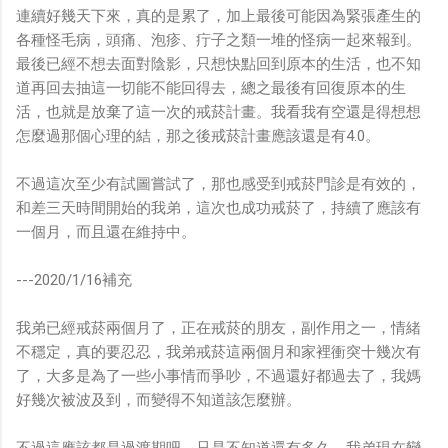
連續好幾天下來，真的是累了，加上最後可能因為緊張產生的
各種怪毛病，頭痛、泡疹、疔子之類一堆的怪病一起來報到。
最後已經不想去面對陰影，只想快點回到原本的生活，也不知
道再回去抽這一切能不能回得去，總之最後有回復原本的生
活，也就是放棄了這一次的戒菸計畫。我看我有空還是得想想
怎麼過那個心理的結，那之後戒菸計畫應該還是有4.0。
不過這次至少有試圖嘗試了，那也感受到戒菸門診是有效的，
和差三天時間開始的我弟，這次也成功戒菸了，持續了應該有
一個月，而且還在維持中。
---2020/1/16補充
我弟已經戒菸兩個月了，正在戒菸的朋友，副作用之一，情緒
不穩定，真的要忍忍，我弟戒菸這兩個月和家裡衝突十幾次有
了，大多是為了一些小事情而爭吵，不過還好都過去了，我媽
好幾次被波及到，而變得不知道該怎麼辦。
不過這應該都是過渡期吧，只是不知道還有多久，我弟現在變