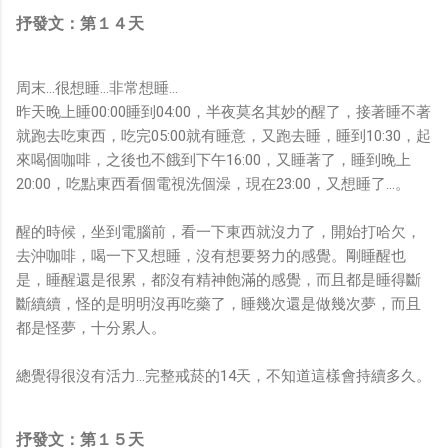
抒發文：第１４天
周末…很想睡…非常想睡…
昨天晚上睡00:00睡到04:00，半夜莫名其妙的醒了，接著睡不著
就跑去吃東西，吃完05:00就有睡意，又跑去睡，睡到10:30，起
來喝個咖啡，之後也不餓到下午16:00，又睡著了，睡到晚上
20:00，吃點東西看個電視洗個澡，現在23:00，又想睡了…。
醒的時候，坐到電腦前，看一下東西就沒力了，開始打哈欠，
去沖咖啡，喝一下又想睡，沒有想要努力的感覺。剛睡醒也
是，睡醒還是很累，都沒有精神飽滿的感覺，而且都是睡得斷
斷續續，怪的是明明沒再吃藥了，睡幾次還是做幾次夢，而且
都是怪夢，十分累人。
總覺得很沒有活力…完整戒菸的14天，不知道這樣會持續多久。
抒發文：第１５天