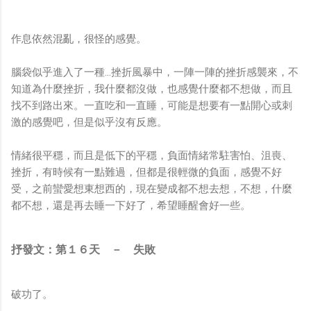
作息依然混亂，很怪的感覺。
腦袋似乎進入了一種…挫折風暴中，一陣一陣的挫折感襲來，不
知道為什麼挫折，我什麼都沒做，也感覺什麼都不想做，而且
找不到路出來。一直吃和一直睡，可能是想要有一點開心或刺
激的感覺吧，但是似乎沒有反應。
情緒很平穩，而且是低下的平穩，負面情緒常駐害怕、沮喪、
挫折，有時候有一點難過，但都是很輕微的負面，感覺不好
受，之前蠻愛想東想西的，現在變成都不想去想，不想，什麼
都不想，還是再去睡一下好了，希望睡醒會好一些。
抒發文：第１６天 － 失敗
破功了。