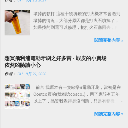
壞掉的賴打 這種十幾塊錢的打火機常常會遇到
壞掉的情況，大部分原因都是打火石噴掉了，
如果找的到還可以修理，把打火石塞回去，但
是大部分都飛去不知道哪裡了。
閱讀完整內容 »
想買飛利浦電動牙刷之好多雷 - 蝦皮的小賣場
依然凶險請小心
作者：
CH
-
8月 21, 2020
前言 我原本有一隻歐樂B電動牙刷，當初是在
Costco買的(我都唸cosco..)，用了應該有五年
以上了，品質我覺得是沒問題，只是有稍微一
點退化，加上手把有點髒、發黃，想說也夠本
閱讀完整內容 »
了，想買一支新的電動牙刷。