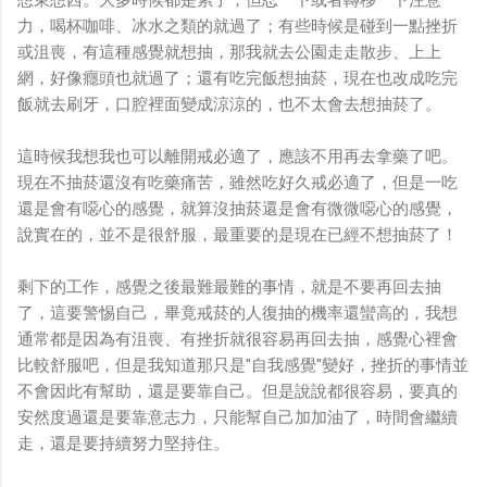
力，喝杯咖啡、冰水之類的就過了；有些時候是碰到一點挫折
或沮喪，有這種感覺就想抽，那我就去公園走走散步、上上
網，好像癮頭也就過了；還有吃完飯想抽菸，現在也改成吃完
飯就去刷牙，口腔裡面變成涼涼的，也不太會去想抽菸了。
這時候我想我也可以離開戒必適了，應該不用再去拿藥了吧。
現在不抽菸還沒有吃藥痛苦，雖然吃好久戒必適了，但是一吃
還是會有噁心的感覺，就算沒抽菸還是會有微微噁心的感覺，
說實在的，並不是很舒服，最重要的是現在已經不想抽菸了！
剩下的工作，感覺之後最難最難的事情，就是不要再回去抽
了，這要警惕自己，畢竟戒菸的人復抽的機率還蠻高的，我想
通常都是因為有沮喪、有挫折就很容易再回去抽，感覺心裡會
比較舒服吧，但是我知道那只是"自我感覺"變好，挫折的事情並
不會因此有幫助，還是要靠自己。但是說說都很容易，要真的
安然度過還是要靠意志力，只能幫自己加加油了，時間會繼續
走，還是要持續努力堅持住。