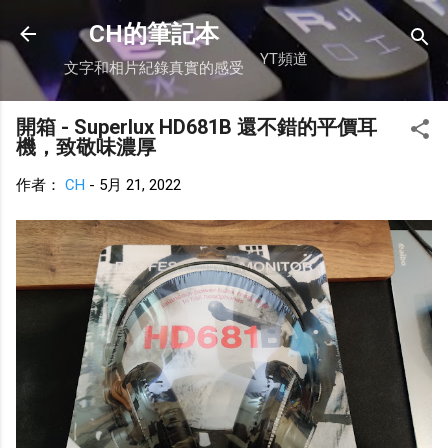
跳到主要內容
CH的筆記本
YT頻道
文字和相片紀錄真實的感受
開箱 - Superlux HD681B 還不錯的平價耳
機，致敬味濃厚
作者：
CH
-
5月 21, 2022