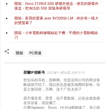
開箱 - Orico 2139U3 SSD 硬碟外接盒 - 便宜的硬碟外
接盒 - 把淘汰的 SSD 當隨身硬碟用
開箱 - 新買的螢幕 acer XV320QU LM - 終於有一樣大
的雙螢幕了
開箱 - 小米電動精修螺絲起子機 - 平價的小電動螺絲
刀
開箱
PC周邊
荷蘭IP假帐号
2022年11月30日 上午10:12
留
舒伯乐的耳机，很棒啊。但是这间公司的商业策
言
略就很可怕了。我以前也是被其他网民影响，但
是之後回想，天啊。这个广告太凶了
我不懂音质，普普，也不看数据，以前会做发烧
友买设备，现在懒了...
什麼Hqplayer、Roon、HI-End都随缘了，良心给