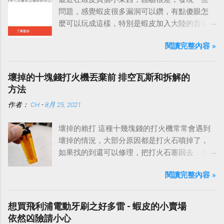
問題，感覺蝦皮很多漏洞可以鑽，有點傻眼怎
麼可以玩成這樣，特別是蝦皮加入大陸的賣家
之後，這種情況更嚴重。
閱讀完整內容 »
壞掉的十塊錢打火機丟棄前 排空瓦斯和拆解的
方法
作者：
CH
-
8月 25, 2021
壞掉的賴打 這種十幾塊錢的打火機常常會遇到
壞掉的情況，大部分原因都是打火石噴掉了，
如果找的到還可以修理，把打火石塞回去，但
是大部分都飛去不知道哪裡了。
閱讀完整內容 »
想買飛利浦電動牙刷之好多雷 - 蝦皮的小賣場
依然凶險請小心