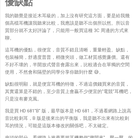
優缺點
我的聽覺是接近木耳級的，加上沒有研究這方面，要是給我幾
個高檔耳機讓我聽來比較，我應該是聽不出個所以然。所以音
質部分就不太好評論了，只能用一般買這種 3C 周邊的方式來
聊。
這耳機的優點，很便宜，音質不錯且清晰，重量輕盈。缺點，
包裝極簡，舒適度普普，稍微夾頭，做工材質感覺廉價。還有
不好不壞的，半開放式聲音會露出來，比較適合在單獨的空間
使用，不然會和隔壁的同學分享你聽到什麼 😅。
缺點很明顯，就是便宜耳機的特徵，不過這價錢買來的音質，
其實還算是不錯的，至少音質上會贏不少便宜的"電競"耳機吧，
只是沒有麥克風。
我是買 HD 681"B" 版，最早版本是 HD 681，不過看網路上說高
音比較刺耳，B 版是後來出的平衡版，我是聽不出來有比較刺
耳的情況，可能是這版本修改的關係吧，不太確定。
夾頭的部分，看網路上推薦要把耳機整個"攤開來"，壓一壓，的