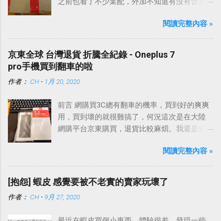
之前也看了不少業配，外加不知道有沒有含業
配的網路上各種討論。
閱讀完整內容 »
京東全球 台灣退貨 折騰全紀錄 - Oneplus 7
pro手機買到翻車的啦
作者：
CH
-
1月 20, 2020
前言 網購買3C總有翻車的機率，買到好的爽爽
用，買到壞的就很難搞了，何況這次是在大陸
網購平台京東購買，退貨比較麻煩。我還是會
提醒自己，買到故障品這種事情難免的，雖然
閱讀完整內容 »
永遠希望遇到的不要是我，但是真的碰到了，
就看要怎麼應對、處理，平心靜氣地去面對就
好了。
[抱怨] 蝦皮 感覺要被不老實的賣家玩壞了
作者：
CH
-
9月 27, 2020
最近在蝦皮買個小東西，體驗很差，發現一些