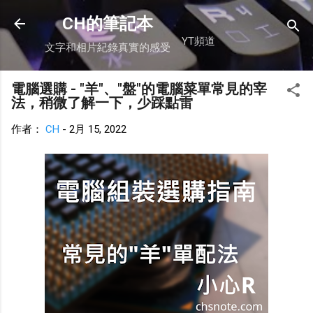
跳到主要內容
CH的筆記本
YT頻道
文字和相片紀錄真實的感受
電腦選購 - "羊"、"盤"的電腦菜單常見的宰
法，稍微了解一下，少踩點雷
作者：
CH
-
2月 15, 2022