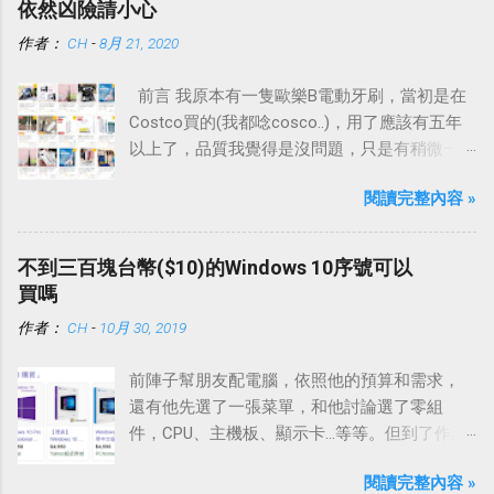
依然凶險請小心
作者：
CH
-
8月 21, 2020
前言 我原本有一隻歐樂B電動牙刷，當初是在
Costco買的(我都唸cosco..)，用了應該有五年
以上了，品質我覺得是沒問題，只是有稍微一
點退化，加上手把有點髒、發黃，想說也夠本
閱讀完整內容 »
了，想買一支新的電動牙刷。
不到三百塊台幣($10)的Windows 10序號可以
買嗎
作者：
CH
-
10月 30, 2019
前陣子幫朋友配電腦，依照他的預算和需求，
還有他先選了一張菜單，和他討論選了零組
件，CPU、主機板、顯示卡…等等。但到了作業
系統這一項，他說等等，這個他自己想辦法就
閱讀完整內容 »
好。感覺事有蹊翹，於是我好奇問了下去，他