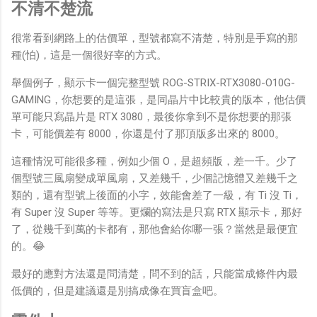
不清不楚流
很常看到網路上的估價單，型號都寫不清楚，特別是手寫的那
種(怕)，這是一個很好宰的方式。
舉個例子，顯示卡一個完整型號 ROG-STRIX-RTX3080-O10G-
GAMING，你想要的是這張，是同晶片中比較貴的版本，他估價
單可能只寫晶片是 RTX 3080，最後你拿到不是你想要的那張
卡，可能價差有 8000，你還是付了那頂版多出來的 8000。
這種情況可能很多種，例如少個 O，是超頻版，差一千。少了
個型號三風扇變成單風扇，又差幾千，少個記憶體又差幾千之
類的，還有型號上後面的小字，效能會差了一級，有 Ti 沒 Ti，
有 Super 沒 Super 等等。更爛的寫法是只寫 RTX 顯示卡，那好
了，從幾千到萬的卡都有，那他會給你哪一張？當然是最便宜
的。😂
最好的應對方法還是問清楚，問不到的話，只能當成條件內最
低價的，但是建議還是別搞成像在買盲盒吧。