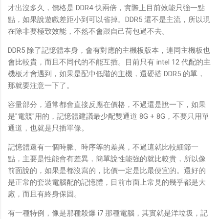
才出沒多久，價格是 DDR4 快兩倍，實際上目前效能只強一點
點，如果說遊戲差距小到可以省掉。DDR5 還不是主流，所以現
在除非要極致效能，不然不會跟自己荷包過不去。
DDR5 除了記憶體本身，會有對應的主機板版本，連同主機板也
會比較貴，而且不同代的不能互插。目前只有 intel 12 代配的主
機板才會遇到，如果是配中低階的主機，還硬搭 DDR5 的單，
那就要注意一下了。
容量部分，通常都會直接反應在價格，不過還是說一下，如果
是"電競"用的，記憶體建議最少配雙通道 8G + 8G，不要只用單
通道，也就是只插單條。
記憶體還有一個時脈、時序等的差異，不過這就比較細節一
點，主要是性能會有差異，簡單說性能強的就比較貴，所以像
前面說的，如果是都沒寫的，比價一定是比最便宜的。還好的
是正常的套裝電腦配的記憶體，目前市面上常見的幾乎都是大
廠，而且有終身保固。
有一種特例，像是那種殺爆 i7 那種電腦，其實就是洋垃圾，記