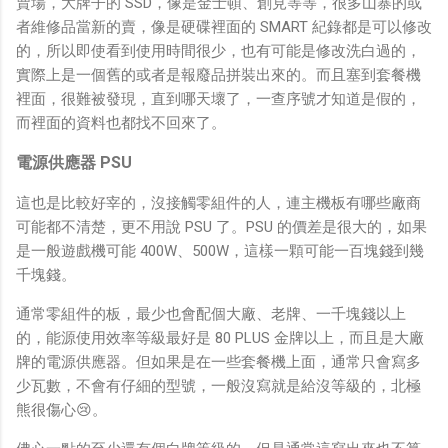
賣場，大牌子的 SSD，像是金士頓、創見等等，很多山寨的或
者維修品當新的賣，像是硬碟裡面的 SMART 紀錄都是可以修改
的，所以即使看到使用時間很少，也有可能是修改洗白過的，
實際上是一個舊的或者是報廢品拼裝出來的。而且塞到套餐機
裡面，很難被發現，直到哪天壞了，一查序號才知道是假的，
而裡面的資料也都找不回來了。
電源供應器 PSU
這也是比較好宰的，沒接觸零組件的人，連主機板有哪些廠商
可能都不清楚，更不用說 PSU 了。PSU 的價差是很大的，如果
是一般遊戲機可能 400W、500W，這樣一顆可能一百塊錢到幾
千塊錢。
通常零組件的板，最少也會配個大廠、老牌、一千塊錢以上
的，能源使用效率等級最好是 80 PLUS 金牌以上，而且是大廠
牌的電源供應器。但如果是在一些套餐機上面，通常只會寫多
少瓦數，不會有仔細的型號，一般沒寫就是給沒等級的，北極
熊很傷心😢。