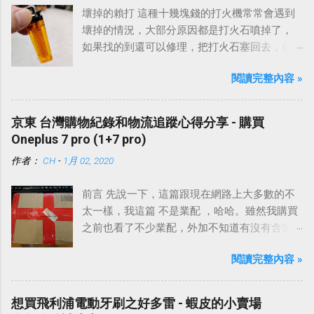
壞掉的賴打 這種十幾塊錢的打火機常常會遇到
壞掉的情況，大部分原因都是打火石噴掉了，
如果找的到還可以修理，把打火石塞回去，但
是大部分都飛去不知道哪裡了。
閱讀完整內容 »
京東 台灣購物紀錄和物流追蹤心得分享 - 購買
Oneplus 7 pro (1+7 pro)
作者：
CH
-
1月 02, 2020
前言 先說一下，這篇跟現在網路上大多數的不
太一樣，我這篇 不是業配 ，哈哈。雖然我購買
之前也看了不少業配，外加不知道有沒有含業
配的網路上各種討論。
閱讀完整內容 »
想買飛利浦電動牙刷之好多雷 - 蝦皮的小賣場