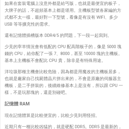
如果在套裝電腦上沒意外都是給丐版，也就是最便宜的板子，
大牌子的話，不超頻基本上都是堪用。主機板型號各家編的方
式都不太一樣，最好對一下型號，看像是有沒有 WIFI、多少
USB 等等擴充性的需求。
還有記憶體插槽版本 DDR4/5 的問題，下一段一起寫到。
少見的宰羊情況會有低配的 CPU 配高階板子的，像是 5000 塊
錢的 CPU，給你配了一張 7、8000，甚至 10000 塊的主機板。
基本上主機板不會配比 CPU 貴，除非是有特殊用途。
洋垃圾那種主機會比較危險，因為都是用魔改的主機板居多，
也就是廠家自己找屍體晶片拼出來的，不會是原廠的伺服器主
機板，是二手拼裝的，後續維修基本上是沒有，所以跟 CPU 一
樣，不是玩那塊的，還是別碰吧。
記憶體 RAM
現在記憶體算是比較便宜的，比較少見到用怪招。
近期只有一種比較凶猛的，就是硬配 DDR5。DDR5 是最新的，