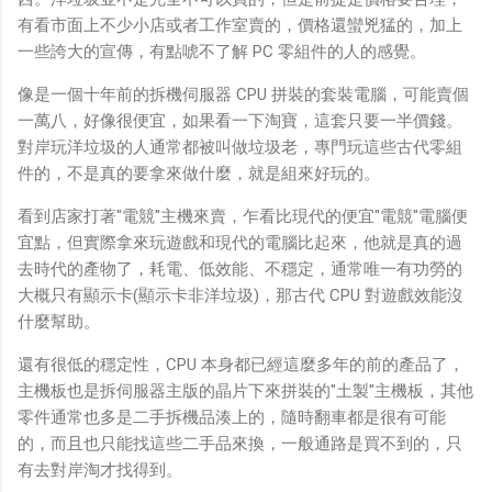
有看市面上不少小店或者工作室賣的，價格還蠻兇猛的，加上
一些誇大的宣傳，有點唬不了解 PC 零組件的人的感覺。
像是一個十年前的拆機伺服器 CPU 拼裝的套裝電腦，可能賣個
一萬八，好像很便宜，如果看一下淘寶，這套只要一半價錢。
對岸玩洋垃圾的人通常都被叫做垃圾老，專門玩這些古代零組
件的，不是真的要拿來做什麼，就是組來好玩的。
看到店家打著"電競"主機來賣，乍看比現代的便宜"電競"電腦便
宜點，但實際拿來玩遊戲和現代的電腦比起來，他就是真的過
去時代的產物了，耗電、低效能、不穩定，通常唯一有功勞的
大概只有顯示卡(顯示卡非洋垃圾)，那古代 CPU 對遊戲效能沒
什麼幫助。
還有很低的穩定性，CPU 本身都已經這麼多年的前的產品了，
主機板也是拆伺服器主版的晶片下來拼裝的"土製"主機板，其他
零件通常也多是二手拆機品湊上的，隨時翻車都是很有可能
的，而且也只能找這些二手品來換，一般通路是買不到的，只
有去對岸淘才找得到。