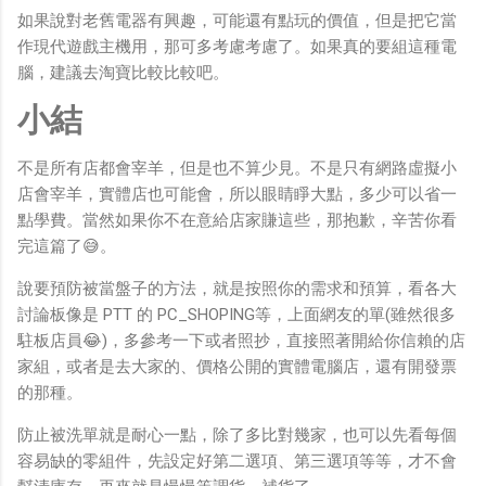
如果說對老舊電器有興趣，可能還有點玩的價值，但是把它當
作現代遊戲主機用，那可多考慮考慮了。如果真的要組這種電
腦，建議去淘寶比較比較吧。
小結
不是所有店都會宰羊，但是也不算少見。不是只有網路虛擬小
店會宰羊，實體店也可能會，所以眼睛睜大點，多少可以省一
點學費。當然如果你不在意給店家賺這些，那抱歉，辛苦你看
完這篇了😅。
說要預防被當盤子的方法，就是按照你的需求和預算，看各大
討論板像是 PTT 的 PC_SHOPING等，上面網友的單(雖然很多
駐板店員😂)，多參考一下或者照抄，直接照著開給你信賴的店
家組，或者是去大家的、價格公開的實體電腦店，還有開發票
的那種。
防止被洗單就是耐心一點，除了多比對幾家，也可以先看每個
容易缺的零組件，先設定好第二選項、第三選項等等，才不會