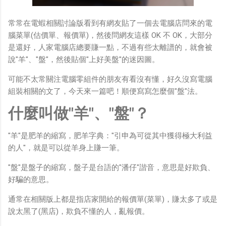
常常在電蝦相關討論版看到有網友貼了一個去電腦店問來的電
腦菜單(估價單、報價單)，然後問網友這樣 OK 不 OK，大部分
是還好，人家電腦店總要賺一點，不過有些太離譜的，就會被
說"羊"、"盤"，然後貼個"上好美盤"的迷因圖。
可能不太常關注電腦零組件的朋友有看沒有懂，好久沒寫電腦
組裝相關的文了，今天來一篇吧！順便寫寫怎麼個"盤"法。
什麼叫做"
羊"、"盤"
？
"羊"是肥羊的縮寫，肥羊字典："引申為可從其中獲得極大利益
的人"，就是可以從羊身上賺一筆。
"盤"是盤子的縮寫，盤子是台語的"潘仔"諧音，意思是好欺負、
好騙的意思。
通常在相關版上都是指店家開給的報價單(菜單)，賺太多了或是
說太黑了(黑店)，欺負不懂的人，亂報價。