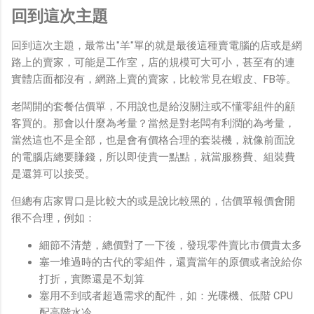
回到這次主題
回到這次主題，最常出"羊"單的就是最後這種賣電腦的店或是網
路上的賣家，可能是工作室，店的規模可大可小，甚至有的連
實體店面都沒有，網路上賣的賣家，比較常見在蝦皮、FB等。
老闆開的套餐估價單，不用說也是給沒關注或不懂零組件的顧
客買的。那會以什麼為考量？當然是對老闆有利潤的為考量，
當然這也不是全部，也是會有價格合理的套裝機，就像前面說
的電腦店總要賺錢，所以即使貴一點點，就當服務費、組裝費
是還算可以接受。
但總有店家胃口是比較大的或是說比較黑的，估價單報價會開
很不合理，例如：
細節不清楚，總價對了一下後，發現零件賣比市價貴太多
塞一堆過時的古代的零組件，還賣當年的原價或者說給你
打折，實際還是不划算
塞用不到或者超過需求的配件，如：光碟機、低階 CPU
配高階水冷