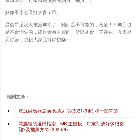
幫清庫存，再來就是慢慢等調貨、補貨了。
好像不小心又打太多了😓。
最後希望沒人被當羊宰了，雖然是不可能的，哈哈！宰羊店也
是不會消失的，總是會有人買的，所以才會一直存在。今天是
元宵節，也祝大家元宵節快樂～
相關文章：
電源供應器選購 推薦列表(2021/9更) 和一些問答
電腦組裝選購指南 - MB 主機板 - 每家型號好像很複
雜?及推薦方向 (2020/9)