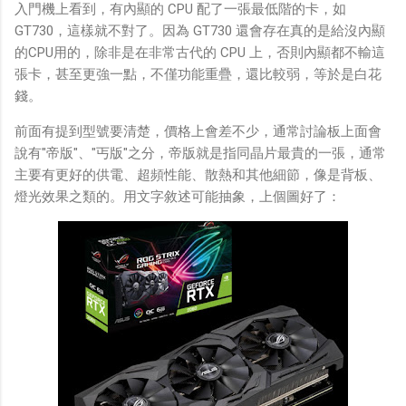
入門機上看到，有內顯的 CPU 配了一張最低階的卡，如
GT730，這樣就不對了。因為 GT730 還會存在真的是給沒內顯
的CPU用的，除非是在非常古代的 CPU 上，否則內顯都不輸這
張卡，甚至更強一點，不僅功能重疊，還比較弱，等於是白花
錢。
前面有提到型號要清楚，價格上會差不少，通常討論板上面會
說有"帝版"、"丐版"之分，帝版就是指同晶片最貴的一張，通常
主要有更好的供電、超頻性能、散熱和其他細節，像是背板、
燈光效果之類的。用文字敘述可能抽象，上個圖好了：