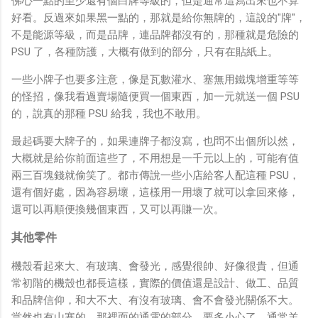
佛心一點的至少還有個白牌等級的，但是通常這寫出來也不算
好看。反過來如果黑一點的，那就是給你無牌的，這說的"牌"，
不是能源等級，而是品牌，連品牌都沒有的，那種就是危險的
PSU 了，各種防護，大概有做到的部分，只有在貼紙上。
一些小牌子也要多注意，像是瓦數灌水、塞無用鐵塊增重等等
的怪招，像我看過賣場隨便買一個東西，加一元就送一個 PSU
的，說真的那種 PSU 給我，我也不敢用。
最起碼要大牌子的，如果連牌子都沒寫，也問不出個所以然，
大概就是給你前面這些了，不用想是一千元以上的，可能有值
兩三百塊錢就偷笑了。都市傳說一些小店給客人配這種 PSU，
還有個好處，因為容易壞，這樣用一用壞了就可以拿回來修，
還可以再順便換幾個東西，又可以再賺一次。
其他零件
機殼看起來大、有玻璃、會發光，感覺很帥、好像很貴，但通
常初階的機殼也都長這樣，實際的價值還是設計、做工、品質
和品牌信仰，和大不大、有沒有玻璃、會不會發光關係不大。
當然也有山寨的，那裡面的通電的部分，要多小心了。通常羊