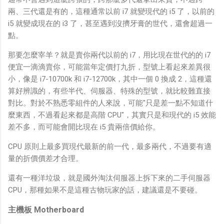
兩、三代還是有的，這種通常以前 i7 就變現代的 i5 了，以前的
i5 就變成現在的 i3 了，甚至遇到沒擠牙膏的世代，還會超過一
點。
那要怎麼宰羊？就是賣你兩代以前的 i7，用比現在世代的的 i7
便宜一滴滴賣你，可能當年定價打九折，型號上看起來差異很
小，像是 i7-10700k 和 i7-12700k，其中一個 0 換成 2，這種還
算好辨識的，有些半代、伺服器、特殊的型號，就比較難直接
對比。對於不熟悉零組件的人來說，可能"只是差一點不知道什
麼東西，不過看起來都是高階 CPU"，其實只是和現代的 i5 效能
差不多，而可能會開比現在 i5 貴兩倍價給你。
CPU 原則上最多買現代最新的前一代，最多兩代，不過要有適
量的折價價差才合理。
還有一種洋垃圾，就是國外淘汰伺服器上拆下來的二手伺服器
CPU，那種如果不是這種古物玩家的話，建議還是不要碰。
主機板 Motherboard