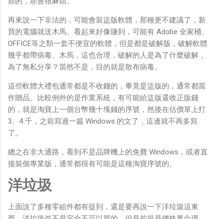
類的，那會很麻煩。
再來說一下非法的，可能會裝盜版軟體，那種更不建議了，新
買的電腦就送木馬。看起來好像賺到，可能有 Adobe 全家桶、
OFFICE等之類一套不便宜的軟體，但是都是破解版，破解軟體
幾乎都帶病毒、木馬，這也合理，破解的人是為了什麼破解，
為了無私分享？當然不是，目的就是散布病毒。
這些軟體大禮包通常都是不收錢的，畢竟是盜版的，通常都當
作贈品。比較例外的是作業系統，有可能給盜版還收正版錢
的，就是淘寶上一個台幣幾十塊錢的序號，然後在估價單上打
3、4 千，之前寫過一篇 Windows 的文了，這邊就不再多寫
了。
總之在非大通路，看到不是品牌機上的免費 Windows，或者直
接裝個專業版，通常都很有可能是這種淘寶序號的。
洋垃圾
上面說了多種零組件都有提到，還是要再說一下洋垃圾這東
西。洋垃圾並不是完全不可以買的，但是前提是價格要合理，