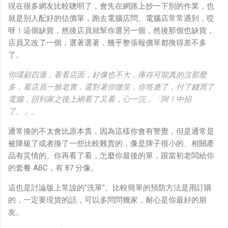
現在很多網友比較聰明了，會先在網路上抄一下別的作業，也
就是別人配好的估價單，跑去電腦店問。電腦店常常遇到，哎
呀！這個缺貨，然後店員就幫你選另一個，然後那個也缺貨，
店員又改了一個，選著選著，幾乎整張報價單都換得差不多
了。
你環顧四週，看看店面，好像也不大，庫存可能真的沒那麼
多，看店員一臉老實，還對著你微笑，你答應了，付了錢買了
電腦，回到家之後上網看了又看，心一沉，「阿！中招
了。」。
通常換的不太會比原本貴，因為這樣你會有警覺，但是通常是
被降級了或者換了一些比較難賣的，像是牌子很小的、相關產
品有災情的。你再看了看，怎麼你最後的單，跟當初老闆給你
的套餐 ABC，有 87 分像。
這也是討論版上常說的"洗單"。比較簡單的預防方法是用訂購
的，一定要現貨的話，可以多問問幾家，耐心是你最好的朋
友。