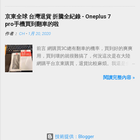
說他在一些部落格看到有推薦只要不到300塊錢
就有Windows 10，還在考慮要在G2deal還是去
京東全球 台灣退貨 折騰全紀錄 - Oneplus 7
蝦皮買。
pro手機買到翻車的啦
作者：
CH
-
1月 20, 2020
前言 網購買3C總有翻車的機率，買到好的爽爽
用，買到壞的就很難搞了，何況這次是在大陸
網購平台京東購買，退貨比較麻煩。我還是會
提醒自己，買到故障品這種事情難免的，雖然
閱讀完整內容 »
永遠希望遇到的不要是我，但是真的碰到了，
就看要怎麼應對、處理，平心靜氣地去面對就
好了。
技術提供：Blogger