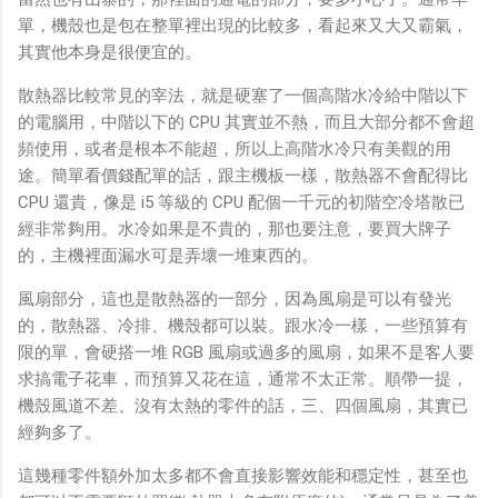
單，機殼也是包在整單裡出現的比較多，看起來又大又霸氣，
其實他本身是很便宜的。
散熱器比較常見的宰法，就是硬塞了一個高階水冷給中階以下
的電腦用，中階以下的 CPU 其實並不熱，而且大部分都不會超
頻使用，或者是根本不能超，所以上高階水冷只有美觀的用
途。簡單看價錢配單的話，跟主機板一樣，散熱器不會配得比
CPU 還貴，像是 i5 等級的 CPU 配個一千元的初階空冷塔散已
經非常夠用。水冷如果是不貴的，那也要注意，要買大牌子
的，主機裡面漏水可是弄壞一堆東西的。
風扇部分，這也是散熱器的一部分，因為風扇是可以有發光
的，散熱器、冷排、機殼都可以裝。跟水冷一樣，一些預算有
限的單，會硬搭一堆 RGB 風扇或過多的風扇，如果不是客人要
求搞電子花車，而預算又花在這，通常不太正常。順帶一提，
機殼風道不差、沒有太熱的零件的話，三、四個風扇，其實已
經夠多了。
這幾種零件額外加太多都不會直接影響效能和穩定性，甚至也