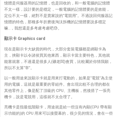
憶體是伺服器用的記憶體，也是回收的，和一般電腦的記憶體
不太一樣，設計要的是穩定，一般電腦的記憶體要的是效能，
定位不太一樣，絕對不是賣家說的"電競用"。不過說回伺服器記
憶體的特色，那種多年折磨後淘汰拆機的記憶體要說多穩定
嘛…，我想還是多考慮考慮吧😓。
顯示卡 Graphics card
現在是顯示卡大缺貨的時代，大部分套裝電腦都是綁顯卡為
主，挾顯卡以令諸侯買其他東西，顯示卡當主要特色，其他就
能塞就塞，不過還是很多人(礦老闆)會買，比較屬於你情我願，
所以不太算"宰"。
以一般用途來說顯示卡就是用來打電動的，如果是"電競"為主使
用的電腦，這就是最重要的零組件。會出現比較不合理的都在
其他零件上，像是配了頂級的 CPU、主機板，然後搭了一張亮
機卡，說是電競用，這樣就不太合理了。
亮機卡是指最低階顯卡，用途就是給一些沒有內顯(CPU 帶有顯
示功能的)的 CPU 用來可以接螢幕的，很少見的情況，會在一些