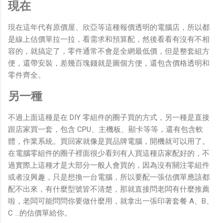
現在
現在這年代有原價屋、欣亞等這種報價透明的電腦店，所以都
是線上估價單拉一拉，看需求和預算配，然後看看有沒有不相
容的，就搞定了，零件通常不會是全網最低價，但是整套組方
便，還帶安裝，差幾百塊錢就是圖個方便，還包含價格透明和
零件齊全。
另一種
不過上面這種是在 DIY 零組件的圈子買的方式，另一種是直接
跟店家買一套，包含 CPU、主機板、顯卡等等，還有包含軟
體，作業系統。買回家就像是買品牌電腦，開機就可以用了。
在電腦零組件的圈子裡面很少看到有人買這種店家配好的，不
過實際上這種才是大部分一般人會買的，因為沒有關注零組件
或者沒興趣，只是想換一台電腦，所以要配一張估價單應該都
配不出來，有什麼型號皆不清楚，那就直接問老闆有什麼推薦
啦，老闆可能問問你要做什麼用，就拿出一張印著套餐 A、B、
C …的估價單給你。