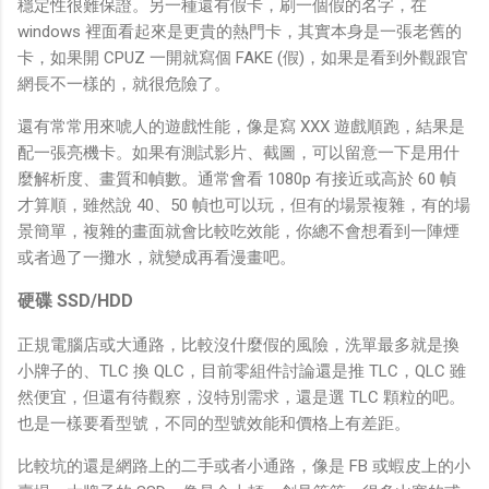
穩定性很難保證。另一種還有假卡，刷一個假的名字，在
windows 裡面看起來是更貴的熱門卡，其實本身是一張老舊的
卡，如果開 CPUZ 一開就寫個 FAKE (假)，如果是看到外觀跟官
網長不一樣的，就很危險了。
還有常常用來唬人的遊戲性能，像是寫 XXX 遊戲順跑，結果是
配一張亮機卡。如果有測試影片、截圖，可以留意一下是用什
麼解析度、畫質和幀數。通常會看 1080p 有接近或高於 60 幀
才算順，雖然說 40、50 幀也可以玩，但有的場景複雜，有的場
景簡單，複雜的畫面就會比較吃效能，你總不會想看到一陣煙
或者過了一攤水，就變成再看漫畫吧。
硬碟 SSD/HDD
正規電腦店或大通路，比較沒什麼假的風險，洗單最多就是換
小牌子的、TLC 換 QLC，目前零組件討論還是推 TLC，QLC 雖
然便宜，但還有待觀察，沒特別需求，還是選 TLC 顆粒的吧。
也是一樣要看型號，不同的型號效能和價格上有差距。
比較坑的還是網路上的二手或者小通路，像是 FB 或蝦皮上的小