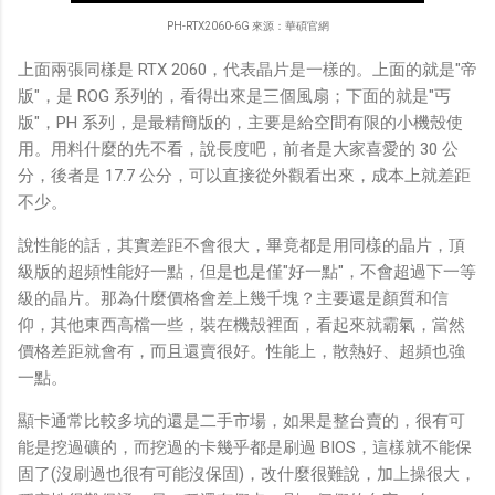
PH-RTX2060-6G 來源：華碩官網
上面兩張同樣是 RTX 2060，代表晶片是一樣的。上面的就是"帝
版"，是 ROG 系列的，看得出來是三個風扇；下面的就是"丐
版"，PH 系列，是最精簡版的，主要是給空間有限的小機殼使
用。用料什麼的先不看，說長度吧，前者是大家喜愛的 30 公
分，後者是 17.7 公分，可以直接從外觀看出來，成本上就差距
不少。
說性能的話，其實差距不會很大，畢竟都是用同樣的晶片，頂
級版的超頻性能好一點，但是也是僅"好一點"，不會超過下一等
級的晶片。那為什麼價格會差上幾千塊？主要還是顏質和信
仰，其他東西高檔一些，裝在機殼裡面，看起來就霸氣，當然
價格差距就會有，而且還賣很好。性能上，散熱好、超頻也強
一點。
顯卡通常比較多坑的還是二手市場，如果是整台賣的，很有可
能是挖過礦的，而挖過的卡幾乎都是刷過 BIOS，這樣就不能保
固了(沒刷過也很有可能沒保固)，改什麼很難說，加上操很大，