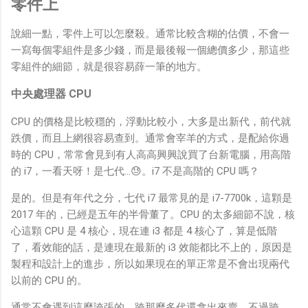
零件上
說細一點，零件上可以怎麼殺。通常比較含糊的估價，不會一
一寫每個零組件是多少錢，而是最後報一個總價多少，那這些
零組件的細節，就是很容易薛一筆的地方。
中央處理器 CPU
CPU 的價格是比較穩的，浮動比較小，大多是出新代，前代就
跌價，而且上網很容易查到。通常會宰羊的方式，是配給你過
時的 CPU，常常會見到有人高高興興說買了台新電腦，用高階
的 i7，一看天呀！是七代…😓。i7 不是高階的 CPU 嗎？
是的。但是有年代之分，七代 i7 最常見的是 i7-7700k，這顆是
2017 年的，已經是五年的半骨董了。CPU 的太多細節不說，核
心這顆 CPU 是 4 核心，現在連 i3 都是 4 核心了，算是低階
了，看效能的話，是連現在最新的 i3 效能都比不上的，原因是
製程和設計上的進步，所以如果現在的單正常是不會出現兩代
以前的 CPU 的。
通常不會遇到這麼誇張的，跨那麼多代還拿出來賣，不過跨