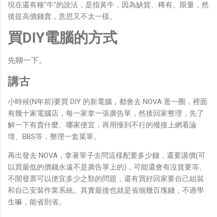
現在還有種"牛"的說法，是指黃牛，因為缺貨、稀有、限量，然
後提高價錢賣，意思又不太一樣。
買DIY電腦的方式
先聊一下。
講古
小時候(N年前)要買 DIY 的新電腦，都會去 NOVA 逛一圈，裡面
有幾十家電腦店，每一家拿一張廣告單，然後回家整理，先了
解一下有賣什麼、哪家便宜，再用慢到不行的撥接上網看論
壇、BBS等，整理一套菜單。
再出發去 NOVA，拿著單子去問這樣配要多少錢，還要講價(可
以買最低的價錢永遠不是廣告單上的)，可能還會有沒貨要等、
不開發票可以便宜多少之類的問題，還有買好回家要自己組裝
和自己安裝作業系統。其實最後也就是省個幾百塊錢，不過學
生嘛，能省則省。