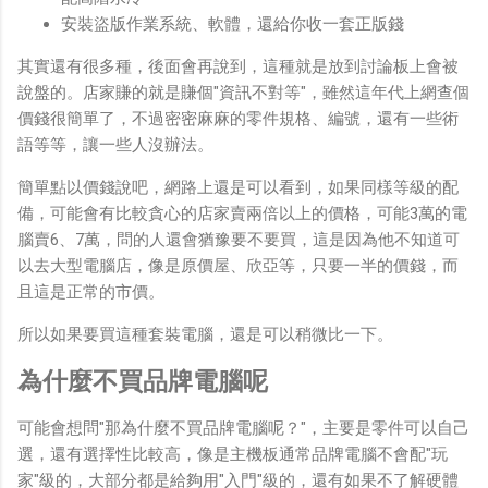
安裝盜版作業系統、軟體，還給你收一套正版錢
其實還有很多種，後面會再說到，這種就是放到討論板上會被
說盤的。店家賺的就是賺個"資訊不對等"，雖然這年代上網查個
價錢很簡單了，不過密密麻麻的零件規格、編號，還有一些術
語等等，讓一些人沒辦法。
簡單點以價錢說吧，網路上還是可以看到，如果同樣等級的配
備，可能會有比較貪心的店家賣兩倍以上的價格，可能3萬的電
腦賣6、7萬，問的人還會猶豫要不要買，這是因為他不知道可
以去大型電腦店，像是原價屋、欣亞等，只要一半的價錢，而
且這是正常的市價。
所以如果要買這種套裝電腦，還是可以稍微比一下。
為什麼不買品牌電腦呢
可能會想問"那為什麼不買品牌電腦呢？"，主要是零件可以自己
選，還有選擇性比較高，像是主機板通常品牌電腦不會配"玩
家"級的，大部分都是給夠用"入門"級的，還有如果不了解硬體