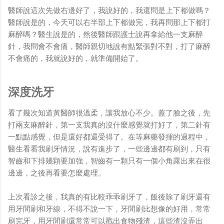
醫師說這次先做右邊好了，我說好的，我還問是上下都做嗎？
醫師說是的，今天可以右半部上下都做完，我再問那上下都打
麻醉嗎？醫生說是的，然後醫師跟護士說再拿給他一支麻醉
針，我問會不會痛，醫師親切地說有點緊張對不對，打了麻醉
不會痛的，我就說好的，就準備開始了。
深度洗牙
看了幾次知道黃醫師很溫柔，讓我放心不少。蓋了臉之後，先
打兩支麻醉針，第一支我真的沒什麼感覺就打好了，第二針有
一點點感覺，但是還好都還受得了。在等麻藥發揮的過程中，
醫生看看我刷牙情況，說有進步了，一些邊邊都有刷到，只有
智齒和下排幾顆要加強，智齒有一顆只有一個小角露出來在很
邊邊，之後再看要怎麼處理。
上次看診之後，我真的有比較乖乖刷牙了，飯後除了刷牙還有
用牙間刷和牙線，不得不說一下，牙間刷比想像的好用，常常
刷完牙，用牙間刷還常常可以戳出食物殘渣，這些渣沒弄出