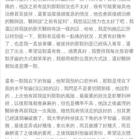
痛的，他說之前有提到那顆狀況也不太好，很有可能要做其他
治療甚至拔掉，還要追蹤後續復原的情況，他也會跟後續治療
的醫師說。醫師說"之前有提到"，我想這記憶力也太好了吧，我
還記得我拔的那天醫師有說一樣的話，哈哈，我是怕她忘記所
以特別提一下。那顆有這樣有一點痛的狀況，其實有好幾年
了，也是我一直放著爛，被拔掉的那顆則是已經病入膏肓，還
岔了出去，希望這顆還有救...。感覺真好，我覺得我每次形容哪
顆牙齒的方式都笨笨的，我都用相對位置的方式說，還好醫師
都知道是哪一顆。
還有一顆我右下的智齒，他幫我預約口腔外科，那顆是埋在下
面的水平智齒(沒記錯的話)，我問是不是要切開那樣，他說對
的，上次他有跟我提到那顆的風險，最嚴重的狀況是影響到神
經，以後那塊都會麻麻的，但也是機率不高，他說之後處理的
醫師會再跟我說一次風險。雖然我表情淡定的說好的，但其實
已經讓我嚇破膽了。我大學的時候拔左下角的水平智齒，很困
難，最後是弄成好幾塊，拿出來的，而且臉腫了好幾天，而且
麻醉退了之後痛的要死，之後我聽到智齒就害怕，希望這次體