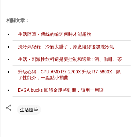
相關文章：
生活隨筆 - 傳統的輪迴何時才能超脫
洗冷氣紀錄 - 冷氣太髒了，原廠維修後加洗冷氣
生活 - 刺激性飲料還是要控制和適量 : 酒、咖啡、茶
升級心得 - CPU AMD R7-2700X 升級 R7-5800X - 除
了性能外，一點點小插曲
EVGA bucks 回饋金即將到期，該用一用囉
生活隨筆
留
言