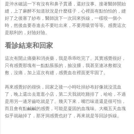
是沖水確認一下有沒有和鼻子貫通，還好沒事。接著醫師開始
縫，上了麻醉不知道狀況是什麼樣子，心裡面有點怕怕的，縫
好了之後塞了紗布，醫師說下一次回來拆線，一樣咬一個小
時，然後血要吞進去不要吐出來，不要用吸管等等。感覺這次
是順利的，好險好險。
看診結束和回家
這次有開止痛藥和消炎藥，我是乖乖吃完了。其實感覺很好，
只有感覺那塊有一點點脹脹的，臉沒腫，我甚至連冰敷都沒
敷，沒痛，加上這次有縫，感覺血在裡面更牢固了。
再來感覺好的很快，回家之後一小時吐掉紗布好像就沒流血
了，晚上還出去逛逛小店，第二天我就吃雞排了，哈哈，不過
是用另一邊牙齒吃就是了。幾天下來，嘴巴味道還是很可怕，
而且會有點鹹鹹的感覺，可能是凝固的血塊味。大概五天血塊
似乎就融掉了，那牙洞感覺也好了，再來就是等回診拆線。