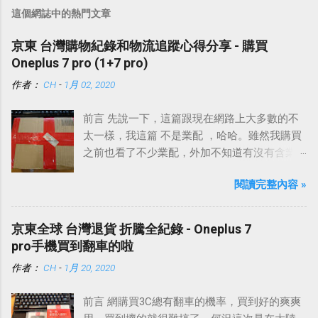
這個網誌中的熱門文章
京東 台灣購物紀錄和物流追蹤心得分享 - 購買
Oneplus 7 pro (1+7 pro)
作者：
CH
-
1月 02, 2020
前言 先說一下，這篇跟現在網路上大多數的不
太一樣，我這篇 不是業配 ，哈哈。雖然我購買
之前也看了不少業配，外加不知道有沒有含業
配的網路上各種討論。
閱讀完整內容 »
京東全球 台灣退貨 折騰全紀錄 - Oneplus 7
pro手機買到翻車的啦
作者：
CH
-
1月 20, 2020
前言 網購買3C總有翻車的機率，買到好的爽爽