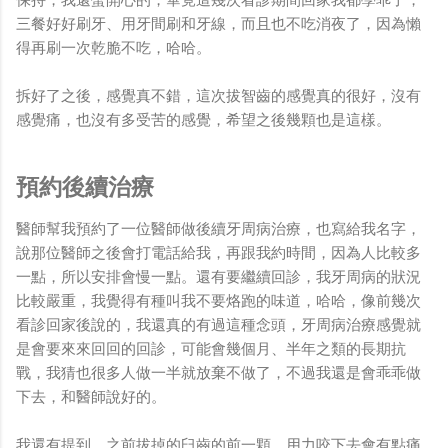
保持，我還蠻開心的，畢竟這幾次看診期間回家我都學乖了，
三餐好好刷牙、用牙間刷和牙線，而且也不吃消夜了，因為懶
得再刷一次乾脆不吃，哈哈。
拆好了之後，感覺真不錯，這次拔智齒的感覺真的很好，沒有
感覺痛，也沒有多受苦的感覺，希望之後幾顆也是這樣。
預約後續治療
醫師幫我預約了一位醫師做後續牙周病治療，也寫給我名字，
說那位醫師之後會打電話給我，再跟我約時間，因為人比較多
一點，所以安排會慢一點。還有要繼續回診，我牙周病的狀況
比較嚴重，我覺得有種叫我不要烙跑的味道，哈哈，像前幾次
看診回家後說的，我還真的有過這種念頭，牙周病治療感覺就
是會要來來回回的回診，可能會幾個月、半年之類的長期抗
戰，我猜也很多人做一半就放棄不做了，不過我還是會乖乖做
下去，和醫師說好的。
我還有提到，之前拔掉的臼齒的前一顆，用力咬下去會有點痛