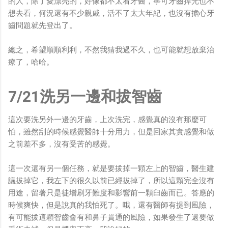
的人，除了愛漂亮的，好像都不太看牙醫，寧可牙齒掉光也不
想去看，何況還有不少親戚，活不了太大年紀，也沒有擔心牙
齒問題就先登出了。
總之，希望順順利利，不然我猜我過不久，也可能就想放棄治
療了，哈哈。
7/21洗另一邊和拔智齒
這次要洗另外一邊的牙齒，上次洗完，感覺真的沒有那麼可
怕，雖然刮的時候感覺醫師十分用力，但是回家其實感覺和做
之前差不多，沒有受苦的感覺。
這一次還有另一個任務，就是要拔掉一顆左上的智齒，醫生建
議拔掉它，我左下的很久以前已經拔掉了，所以這顆完全沒有
用途，留著只是徒增刷牙難度和影響前一顆臼齒而已。答應的
時候爽快，但是說真的我怕死了。哦，還有醫師有提到風險，
有可能拔這顆智齒會有和鼻子貫通的風險，如果發生了還要做