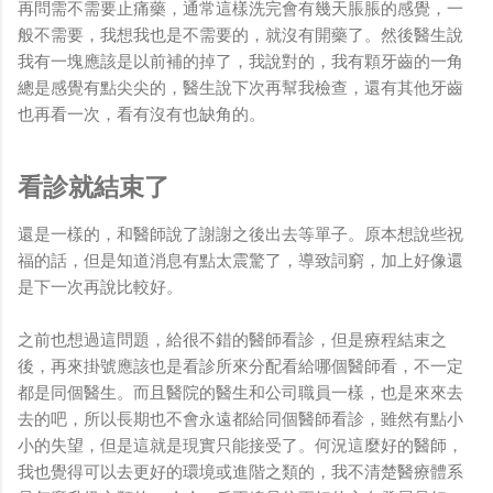
再問需不需要止痛藥，通常這樣洗完會有幾天脹脹的感覺，一
般不需要，我想我也是不需要的，就沒有開藥了。然後醫生說
我有一塊應該是以前補的掉了，我說對的，我有顆牙齒的一角
總是感覺有點尖尖的，醫生說下次再幫我檢查，還有其他牙齒
也再看一次，看有沒有也缺角的。
看診就結束了
還是一樣的，和醫師說了謝謝之後出去等單子。原本想說些祝
福的話，但是知道消息有點太震驚了，導致詞窮，加上好像還
是下一次再說比較好。
之前也想過這問題，給很不錯的醫師看診，但是療程結束之
後，再來掛號應該也是看診所來分配看給哪個醫師看，不一定
都是同個醫生。而且醫院的醫生和公司職員一樣，也是來來去
去的吧，所以長期也不會永遠都給同個醫師看診，雖然有點小
小的失望，但是這就是現實只能接受了。何況這麼好的醫師，
我也覺得可以去更好的環境或進階之類的，我不清楚醫療體系