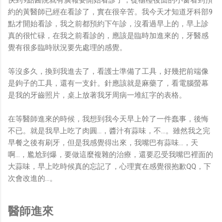
約的黃醫師已經在看診了，實在很辛苦。我今天才知道牙科部9
點才開始看診，我之前都預約下午診，沒看過早上的，早上診
真的很忙碌，在我之前看診的，應該是臨時加進來的，牙醫感
覺有很多臨時狀況要先處理的感覺。
等沒多久，換到我進去了，看護士準備了工具，好幾把前端像
是鉤子的工具，還有一支針。針應該就是麻藥了，看電腦螢幕
是我的牙齒照片，桌上放著我牙周病一堆紅字的表格。
在等醫師進來的時候，我想到我今天早上幹了一件蠢事，後悔
不已。就是我早上吃了肉圓...，醬汁有蒜味，不...。雖然我之完
早餐之後有刷牙，但是我感覺得出來，我嘴巴有蒜味...，天
啊...，尷尬到爆，要做這麼複雜的治療，還要忍受我嘴巴裡面的
大蒜味，早上吃時候真的忘記了，心理實在感覺很抱歉QQ，下
次會改進的...。
醫師進來