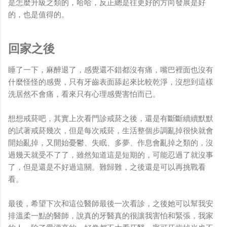
是怎麼升級之類的，哈哈，反正總是往更好的方向發展是好
的，也是值得的。
回家之後
睡了一下，麻醉退了，感覺還不錯都沒有痛，嘴巴裡面也沒有
什麼怪怪的感覺，只有牙齒表面舔起來比較乾淨，沒想到這樣
洗居然不會痛，看來只有心理感覺害怕而已。
想想戒菸吧，其實上次看門診戒菸之後，還是有斷斷續續默默
的試著戒菸幾次，但是每次戒菸，生活整個步調亂掉很快就會
開始亂掉，又開始憂鬱、失眠、多夢、作息會亂掉之類的，沒
過幾天就受不了了，雖然知道這是短期的，可能忍過了就沒事
了，但是還是不好過這關。難歸難，之後還是可以再挑戰看
看。
最後，希望下次和這位醫師最後一次看診，之後她可以幫我安
排溫柔一點的醫師，說真的牙醫真的很讓我害怕和緊張，我家