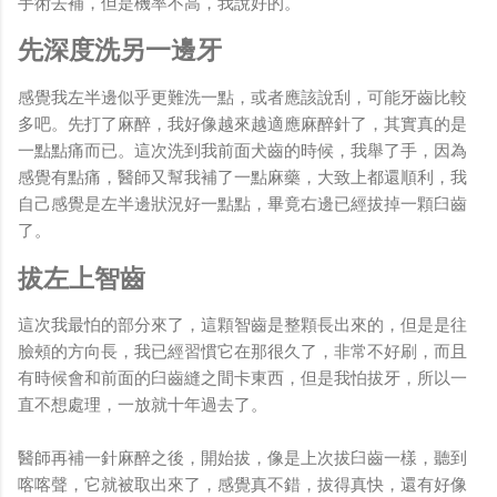
手術去補，但是機率不高，我說好的。
先深度洗另一邊牙
感覺我左半邊似乎更難洗一點，或者應該說刮，可能牙齒比較
多吧。先打了麻醉，我好像越來越適應麻醉針了，其實真的是
一點點痛而已。這次洗到我前面犬齒的時候，我舉了手，因為
感覺有點痛，醫師又幫我補了一點麻藥，大致上都還順利，我
自己感覺是左半邊狀況好一點點，畢竟右邊已經拔掉一顆臼齒
了。
拔左上智齒
這次我最怕的部分來了，這顆智齒是整顆長出來的，但是是往
臉頰的方向長，我已經習慣它在那很久了，非常不好刷，而且
有時候會和前面的臼齒縫之間卡東西，但是我怕拔牙，所以一
直不想處理，一放就十年過去了。
醫師再補一針麻醉之後，開始拔，像是上次拔臼齒一樣，聽到
喀喀聲，它就被取出來了，感覺真不錯，拔得真快，還有好像