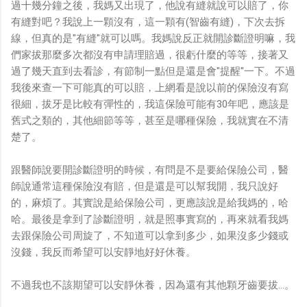
過十幾分鐘之後，我媽又出現了，他說有縫就說可以賠了，你
有縫對吧？我說上一顆沒有，這一顆有(智齒有縫)，下次去拆
線，但真的是"有縫"就可以嗎。我媽說反正就開診斷證明嘛，我
們家拔那麼多次都沒有申請理賠過，很虧什麼的等等，接著又
過了幾天直到去看診，有節制一點但是還是會"提醒"一下。不過
我後來查一下可能真的可以賠，上網看是說以前的保險沒有寫
很細，拔牙是比較有彈性的，我這保險可能有30年吧，應該是
舊式之類的，其他細節等等，甚至是哪種保險，我就實在不清
楚了。
跟醫師說要開診斷證明的時候，有問是不是要給保險公司，醫
師說通常這種保險沒有賠，但是還是可以幫我開，我只說好
的，麻煩了。其實說是給保險公司，更應該說是給我媽的，哈
哈。最後是拿到了診斷證明，就是照事實寫的，再來就看我媽
去跟保險公司周旋了，不知道可以拿到多少，如果沒多少錢或
沒錢，我反而希望可以安靜地好好休養。
不過我也不該期望可以安靜休養，因為還有其他顆牙齒要拔...。