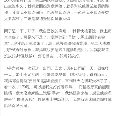
次不知道為什麼，突然問我媽說拔牙保險有沒有理賠。我好像
出生沒多久，我媽就開始幫我保險，就是幫親戚做業績買的那
種，其實我不知道保險，也沒想知道過，一來是我不知道受益
人要寫誰，二來是我總覺得保險很麻煩。
問了這一下，好了，我自己找的麻煩...。我趕快接著說，我上網
查查好了，可是來不及了。我媽聽到"理賠"，馬上想到"有錢
拿"，狼性馬上就出來了，馬上就去聯絡保險業務，第二天表格
用掛號寄到家裡，我媽就說要請醫生開診斷證明，我就說我還
沒拔(當時還沒拔)，要怎麼開...，我媽就說好。
但是之後每一次看診，出門、回家，還有出門前一天、回家後
一天，加上不定期的，可能是吃早餐、喝水等等，還有Line，
我媽都會提醒"要醫師開診斷證明"，直到幾天之後我受不了了，
看一次才170塊，可以讓我先好好養病嗎...，而且拔牙真的能理
賠嗎，我怎麼查網路上說要"手術"，我媽聽到之後，感覺他的理
解是"可能會沒錢"，於是馬上中斷談話，我媽就迅速回房間打電
話給保險公司。