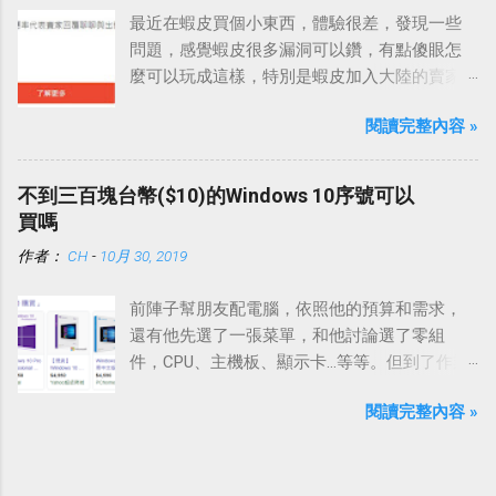
最近在蝦皮買個小東西，體驗很差，發現一些
問題，感覺蝦皮很多漏洞可以鑽，有點傻眼怎
麼可以玩成這樣，特別是蝦皮加入大陸的賣家
之後，這種情況更嚴重。
閱讀完整內容 »
不到三百塊台幣($10)的Windows 10序號可以
買嗎
作者：
CH
-
10月 30, 2019
前陣子幫朋友配電腦，依照他的預算和需求，
還有他先選了一張菜單，和他討論選了零組
件，CPU、主機板、顯示卡…等等。但到了作業
系統這一項，他說等等，這個他自己想辦法就
閱讀完整內容 »
好。感覺事有蹊翹，於是我好奇問了下去，他
說他在一些部落格看到有推薦只要不到300塊錢
就有Windows 10，還在考慮要在G2deal還是去
蝦皮買。