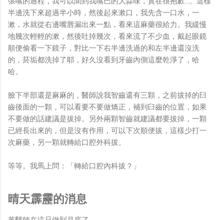
張嘴的過程，我可以聞到我嘴巴的大蒜味，實在很抱歉...。這樣
半邊洗下來超過半小時，然後起來漱口，我先含一口水，一
漱，水就從右邊嘴唇漏出來一點，看來這麻藥很給力。我緩慢
地幾次輕輕的漱，然後吐掉幾次，看來流了不少血，戴起眼鏡
順便偷看一下鏡子，對比一下右半邊洗過的和左半邊還沒洗
的，菸垢都洗掉了耶，好久沒看到牙齒內側這麼乾淨了，哈
哈。
臉下半部還是麻麻的，醫師說我智齒還有三顆，之前拔掉的臼
齒後面的一顆，可以看要不要做矯正，補到臼齒的位置，如果
不要做的話建議是拔掉。另外兩顆智齒就建議都要拔掉，一顆
已經長出來的，但是沒有作用，可以下次順便拔，這樣少打一
次麻藥，另一顆就轉給口腔外科拔。
等等。我馬上問：「轉給口腔內科拔？」
晴天霹靂的消息
黃醫師在這只做到月底了。