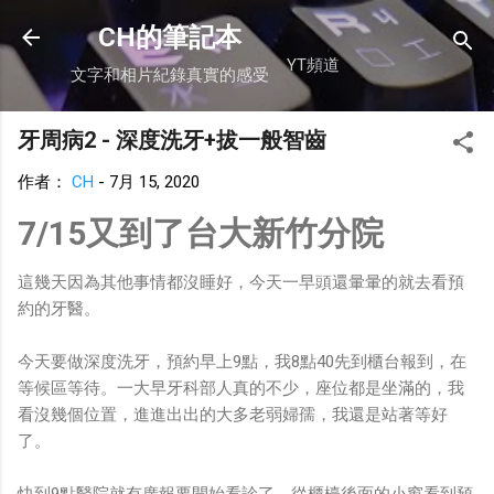
跳到主要內容
CH的筆記本
YT頻道
文字和相片紀錄真實的感受
牙周病2 - 深度洗牙+拔一般智齒
作者：
CH
-
7月 15, 2020
7/15又到了台大新竹分院
這幾天因為其他事情都沒睡好，今天一早頭還暈暈的就去看預
約的牙醫。
今天要做深度洗牙，預約早上9點，我8點40先到櫃台報到，在
等候區等待。一大早牙科部人真的不少，座位都是坐滿的，我
看沒幾個位置，進進出出的大多老弱婦孺，我還是站著等好
了。
快到9點醫院就有廣報要開始看診了，從櫃檯後面的小窗看到預