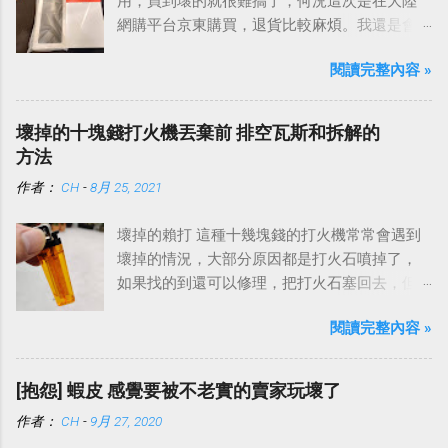
用，買到壞的就很難搞了，何況這次是在大陸
網購平台京東購買，退貨比較麻煩。我還是會
提醒自己，買到故障品這種事情難免的，雖然
閱讀完整內容 »
永遠希望遇到的不要是我，但是真的碰到了，
就看要怎麼應對、處理，平心靜氣地去面對就
好了。
壞掉的十塊錢打火機丟棄前 排空瓦斯和拆解的
方法
作者：
CH
-
8月 25, 2021
壞掉的賴打 這種十幾塊錢的打火機常常會遇到
壞掉的情況，大部分原因都是打火石噴掉了，
如果找的到還可以修理，把打火石塞回去，但
是大部分都飛去不知道哪裡了。
閱讀完整內容 »
[抱怨] 蝦皮 感覺要被不老實的賣家玩壞了
作者：
CH
-
9月 27, 2020