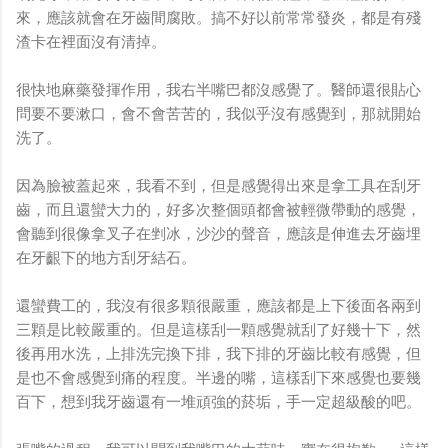
來，應該就會在牙齒間腐敗。搞不好以前常常發炎，都是有殘
渣卡在裡面沒有清掉。
很快地麻藥發揮作用，我右半嘴巴都沒感覺了。醫師還很貼心
問要不要漱口，會不會苦苦的，我似乎沒有感覺到，那就開始
洗了。
因為臉被蓋起來，我看不到，但是感覺得出來是拿工具在刮牙
齒，而且還蠻大力的，好多次整個頭都會被輕微帶動的感覺，
會聽到很像拿叉子在剉冰，沙沙的聲音，應該是伸進去牙齒埋
在牙齦下的地方刮牙結石。
還蠻費工的，我沒有很多顆很嚴重，應該都是上下後面各兩到
三顆是比較嚴重的。但是這樣刮一顆感覺就刮了好幾十下，然
後再用水洗，上排洗完換下排，我下排的牙齒比較有感覺，但
是也不會感覺到痛的程度。半邊的嘴，這樣刮下來感覺也要幾
百下，想到我牙齒還有一堆頑強的菸垢，手一定超級酸的吧。