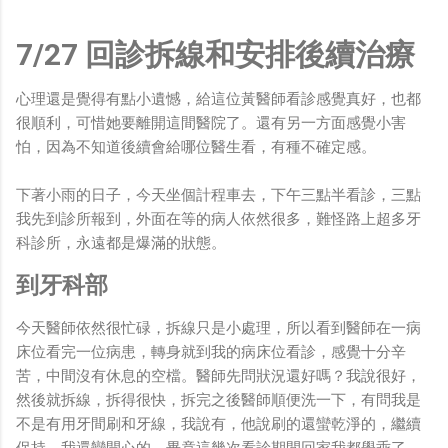
7/27 回診拆線和安排後續治療
心理還是覺得有點小遺憾，給這位黃醫師看診感覺真好，也都
很順利，可惜她要離開這間醫院了。還有另一方面感覺小害
怕，因為不知道後續會給哪位醫生看，有種不確定感。
下著小雨的日子，今天坐個計程車去，下午三點半看診，三點
我先到診所報到，外面在等的病人依然很多，難怪路上超多牙
科診所，永遠都是爆滿的狀態。
到牙科部
今天醫師依然很忙碌，拆線只是小處理，所以看到醫師在一病
床位看完一位病患，轉身就到我的病床位看診，感覺十分辛
苦，中間沒有休息的空檔。醫師先問狀況還好嗎？我說很好，
然後就拆線，拆得很快，拆完之後醫師順便洗一下，有問我是
不是有用牙間刷和牙線，我說有，他說刷的還蠻乾淨的，繼續