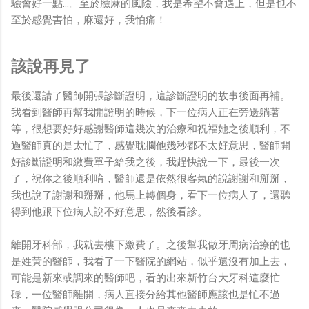
驗會好一點...。至於臉麻的風險，我是希望不會遇上，但是也不
至於感覺害怕，麻還好，我怕痛！
該說再見了
最後還請了醫師開張診斷證明，這診斷證明的故事後面再補。
我看到醫師再幫我開證明的時候，下一位病人正在旁邊躺著
等，很想要好好感謝醫師這幾次的治療和祝福她之後順利，不
過醫師真的是太忙了，感覺耽擱他幾秒都不太好意思，醫師開
好診斷證明和繳費單子給我之後，我趕快說一下，最後一次
了，祝你之後順利唷，醫師還是依然很客氣的說謝謝和掰掰，
我也說了謝謝和掰掰，他馬上轉個身，看下一位病人了，還聽
得到他跟下位病人說不好意思，然後看診。
離開牙科部，我就去樓下繳費了。之後幫我做牙周病治療的也
是姓黃的醫師，我看了一下醫院的網站，似乎還沒有加上去，
可能是新來或調來的醫師吧，看的出來新竹台大牙科這麼忙
碌，一位醫師離開，病人直接分給其他醫師應該也是忙不過